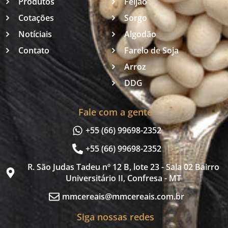
Produtos
Feijão
Cotações
Sorgo
Notíciais
Algodão
Contato
Farelo de Soja
Arroz
DDG
Fale com a gente
+55 (66) 99698-2352
+55 (66) 99698-2352
R. São Judas Tadeu nº 12 B, lote 23 - Sala 02 Bairro
Universitário II, Confresa - MT
mmcereais@mmcereais.com.br
Siga nossas redes