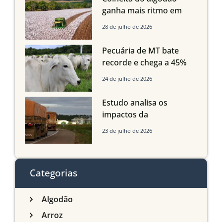
Maranhão e Piauí
ganha mais ritmo em
Mato Grosso, Mato
28 de julho de 2026
Grosso do Sul e
Maranhão
Pecuária de MT bate
recorde e chega a 45%
dos bovinos abatidos
24 de julho de 2026
com até 24 meses
Estudo analisa os
impactos da
infraestrutura logística
23 de julho de 2026
sobre a produção
agrícola de Mato Grosso
do Sul
Categorias
Algodão
Arroz