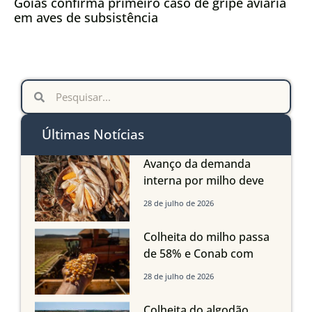
Goiás confirma primeiro caso de gripe aviária
em aves de subsistência
Últimas Notícias
Avanço da demanda
interna por milho deve
compensar aumento da
28 de julho de 2026
oferta com safra recorde
em Mato Grosso, aponta
Colheita do milho passa
Imea
de 58% e Conab com
boas produtividades em
28 de julho de 2026
Mato Grosso, mas
quedas em Tocantins,
Colheita do algodão