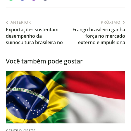
ANTERIOR
PRÓXIMO
Exportações sustentam
Frango brasileiro ganha
desempenho da
força no mercado
suinocultura brasileira no
externo e impulsiona
início de 2026
exportações no início de
2026
Você também pode gostar
CENTRO-OESTE