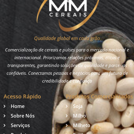
Qualidade global em cada grão
Comercialização de cereais e pulses para o mercado nacional e
internacional. Priorizamos relações próximas, éticas e
transparentes, garantindo soluções de qualidade e parcerias
confiáveis. Conectamos pessoas e negócios para um futuro de
credibilidade e confiança
Acesso Rápido
Produtos Comercializados
Home
Soja
Sobre Nós
Milho
Serviços
Milheto