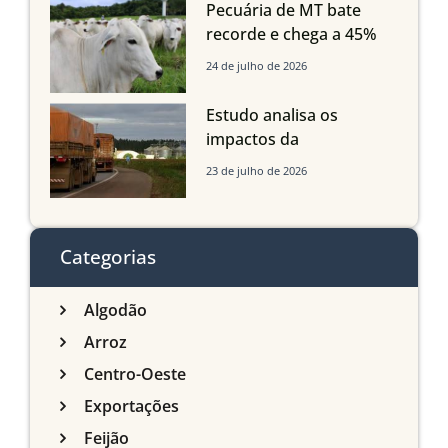
Maranhão
Pecuária de MT bate
recorde e chega a 45%
dos bovinos abatidos
24 de julho de 2026
com até 24 meses
Estudo analisa os
impactos da
infraestrutura logística
23 de julho de 2026
sobre a produção
agrícola de Mato Grosso
do Sul
Categorias
Algodão
Arroz
Centro-Oeste
Exportações
Feijão