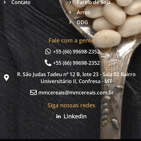
Contato
Farelo de Soja
Arroz
DDG
Fale com a gente
+55 (66) 99698-2352
+55 (66) 99698-2352
R. São Judas Tadeu nº 12 B, lote 23 - Sala 02 Bairro
Universitário II, Confresa - MT
mmcereais@mmcereais.com.br
Siga nossas redes
Linkedin