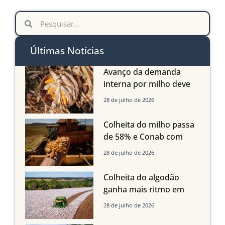
Últimas Notícias
Avanço da demanda
interna por milho deve
compensar aumento da
28 de julho de 2026
oferta com safra recorde
em Mato Grosso, aponta
Colheita do milho passa
Imea
de 58% e Conab com
boas produtividades em
28 de julho de 2026
Mato Grosso, mas
quedas em Tocantins,
Colheita do algodão
Maranhão e Piauí
ganha mais ritmo em
Mato Grosso, Mato
28 de julho de 2026
Grosso do Sul e