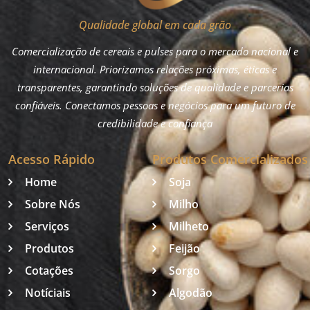
Qualidade global em cada grão
Comercialização de cereais e pulses para o mercado nacional e
internacional. Priorizamos relações próximas, éticas e
transparentes, garantindo soluções de qualidade e parcerias
confiáveis. Conectamos pessoas e negócios para um futuro de
credibilidade e confiança
Acesso Rápido
Produtos Comercializados
Home
Soja
Sobre Nós
Milho
Serviços
Milheto
Produtos
Feijão
Cotações
Sorgo
Notíciais
Algodão