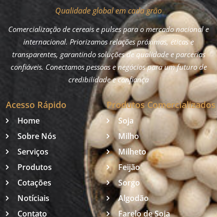
Qualidade global em cada grão
Comercialização de cereais e pulses para o mercado nacional e
internacional. Priorizamos relações próximas, éticas e
transparentes, garantindo soluções de qualidade e parcerias
confiáveis. Conectamos pessoas e negócios para um futuro de
credibilidade e confiança
Acesso Rápido
Produtos Comercializados
Home
Soja
Sobre Nós
Milho
Serviços
Milheto
Produtos
Feijão
Cotações
Sorgo
Notíciais
Algodão
Contato
Farelo de Soja