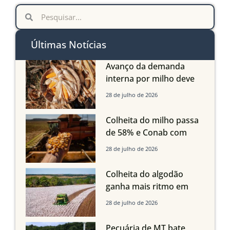
Últimas Notícias
Avanço da demanda
interna por milho deve
compensar aumento da
28 de julho de 2026
oferta com safra recorde
em Mato Grosso, aponta
Colheita do milho passa
Imea
de 58% e Conab com
boas produtividades em
28 de julho de 2026
Mato Grosso, mas
quedas em Tocantins,
Colheita do algodão
Maranhão e Piauí
ganha mais ritmo em
Mato Grosso, Mato
28 de julho de 2026
Grosso do Sul e
Maranhão
Pecuária de MT bate