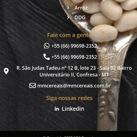
Arroz
DDG
Fale com a gente
+55 (66) 99698-2352
+55 (66) 99698-2352
R. São Judas Tadeu nº 12 B, lote 23 - Sala 02 Bairro
Universitário II, Confresa - MT
mmcereais@mmcereais.com.br
Siga nossas redes
Linkedin