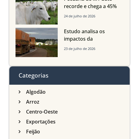
recorde e chega a 45%
dos bovinos abatidos
24 de julho de 2026
com até 24 meses
Estudo analisa os
impactos da
infraestrutura logística
23 de julho de 2026
sobre a produção
agrícola de Mato Grosso
do Sul
Categorias
Algodão
Arroz
Centro-Oeste
Exportações
Feijão