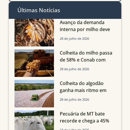
Últimas Notícias
Avanço da demanda
interna por milho deve
compensar aumento da
28 de julho de 2026
oferta com safra recorde
em Mato Grosso, aponta
Colheita do milho passa
Imea
de 58% e Conab com
boas produtividades em
28 de julho de 2026
Mato Grosso, mas
quedas em Tocantins,
Colheita do algodão
Maranhão e Piauí
ganha mais ritmo em
Mato Grosso, Mato
28 de julho de 2026
Grosso do Sul e
Maranhão
Pecuária de MT bate
recorde e chega a 45%
dos bovinos abatidos
24 de julho de 2026