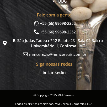
DDG
Fale com a gente
+55 (66) 99698-2352
+55 (66) 99698-2352
R. São Judas Tadeu nº 12 B, lote 23 - Sala 02 Bairro
Universitário II, Confresa - MT
mmcereais@mmcereais.com.br
Siga nossas redes
Linkedin
© Copyright 2025 MM Cereais
Todos os direitos reservados. MM Cereais Comercio LTDA