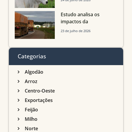
com até 24 meses
Estudo analisa os
impactos da
infraestrutura logística
23 de julho de 2026
sobre a produção
agrícola de Mato Grosso
do Sul
Categorias
Algodão
Arroz
Centro-Oeste
Exportações
Feijão
Milho
Norte