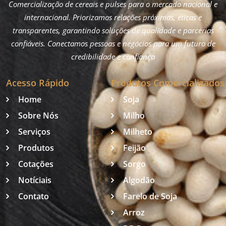
Comercialização de cereais e pulses para o mercado nacional e
internacional. Priorizamos relações próximas, éticas e
transparentes, garantindo soluções de qualidade e parcerias
confiáveis. Conectamos pessoas e negócios para um futuro de
credibilidade e confiança
Acesso Rápido
Produtos Comercializados
Home
Soja
Sobre Nós
Milho
Serviços
Milheto
Produtos
Feijão
Cotações
Sorgo
Notíciais
Algodão
Contato
Farelo de Soja
Arroz