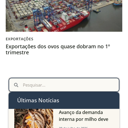
EXPORTAÇÕES
Exportações dos ovos quase dobram no 1º
trimestre
Últimas Notícias
Avanço da demanda
interna por milho deve
compensar aumento da