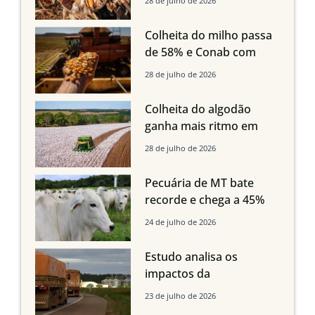
28 de julho de 2026
oferta com safra recorde
em Mato Grosso, aponta
Colheita do milho passa
Imea
de 58% e Conab com
boas produtividades em
28 de julho de 2026
Mato Grosso, mas
quedas em Tocantins,
Colheita do algodão
Maranhão e Piauí
ganha mais ritmo em
Mato Grosso, Mato
28 de julho de 2026
Grosso do Sul e
Maranhão
Pecuária de MT bate
recorde e chega a 45%
dos bovinos abatidos
24 de julho de 2026
com até 24 meses
Estudo analisa os
impactos da
infraestrutura logística
23 de julho de 2026
sobre a produção