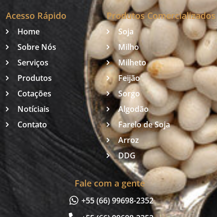
Acesso Rápido
Produtos Comercializados
Home
Soja
Sobre Nós
Milho
Serviços
Milheto
Produtos
Feijão
Cotações
Sorgo
Notíciais
Algodão
Contato
Farelo de Soja
Arroz
DDG
Fale com a gente
+55 (66) 99698-2352