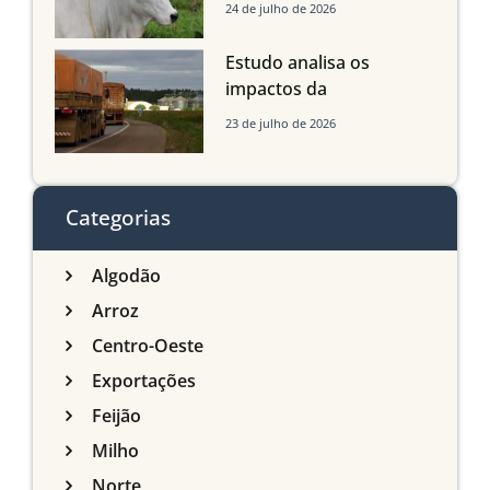
dos bovinos abatidos
24 de julho de 2026
com até 24 meses
Estudo analisa os
impactos da
infraestrutura logística
23 de julho de 2026
sobre a produção
agrícola de Mato Grosso
do Sul
Categorias
Algodão
Arroz
Centro-Oeste
Exportações
Feijão
Milho
Norte