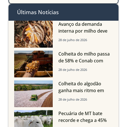
Últimas Notícias
Avanço da demanda
interna por milho deve
compensar aumento da
28 de julho de 2026
oferta com safra recorde
em Mato Grosso, aponta
Colheita do milho passa
Imea
de 58% e Conab com
boas produtividades em
28 de julho de 2026
Mato Grosso, mas
quedas em Tocantins,
Colheita do algodão
Maranhão e Piauí
ganha mais ritmo em
Mato Grosso, Mato
28 de julho de 2026
Grosso do Sul e
Maranhão
Pecuária de MT bate
recorde e chega a 45%