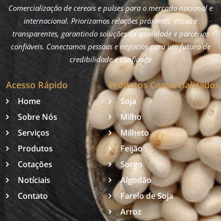
Comercialização de cereais e pulses para o mercado nacional e
internacional. Priorizamos relações próximas, éticas e
transparentes, garantindo soluções de qualidade e parcerias
confiáveis. Conectamos pessoas e negócios para um futuro de
credibilidade e confiança
Acesso Rápido
Produtos Comercializados
Home
Soja
Sobre Nós
Milho
Serviços
Milheto
Produtos
Feijão
Cotações
Sorgo
Notíciais
Algodão
Contato
Farelo de Soja
Arroz