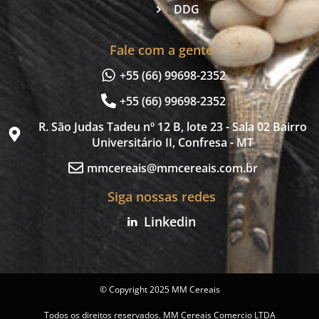
DDG
Fale com a gente
+55 (66) 99698-2352
+55 (66) 99698-2352
R. São Judas Tadeu nº 12 B, lote 23 - Sala 02 Bairro
Universitário II, Confresa - MT
mmcereais@mmcereais.com.br
Siga nossas redes
Linkedin
© Copyright 2025 MM Cereais
Todos os direitos reservados. MM Cereais Comercio LTDA