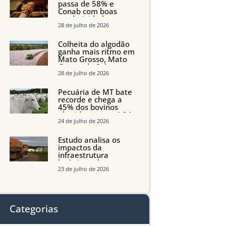
passa de 58% e
Conab com boas
produtividades em
Mato Grosso, mas
28 de julho de 2026
quedas em Tocantins,
Maranhão e Piauí
Colheita do algodão
ganha mais ritmo em
Mato Grosso, Mato
Grosso do Sul e
Maranhão
28 de julho de 2026
Pecuária de MT bate
recorde e chega a
45% dos bovinos
abatidos com até 24
meses
24 de julho de 2026
Estudo analisa os
impactos da
infraestrutura
logística sobre a
produção agrícola de
23 de julho de 2026
Mato Grosso do Sul
Categorias