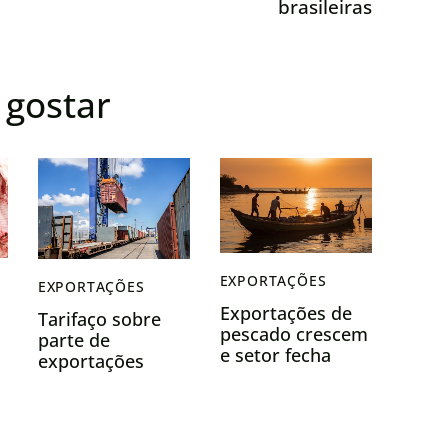
brasileiras
gostar
EXPORTAÇÕES
EXPORTAÇÕES
Exportações de
Tarifaço sobre
pescado crescem
parte de
e setor fecha
exportações
2025 com
brasileiras entra
avanços
em vigor nesta
históricos
quarta-feira