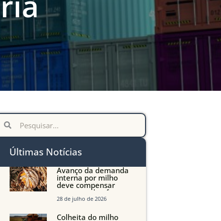
ria
Últimas Notícias
Avanço da demanda
interna por milho
deve compensar
aumento da oferta
com safra recorde em
28 de julho de 2026
Mato Grosso, aponta
Imea
Colheita do milho