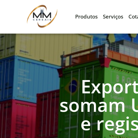
Produtos
Serviços
Cot
Expor
somam US
e reg