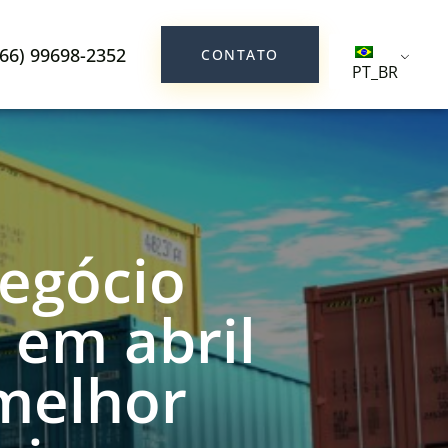
(66) 99698-2352
CONTATO
PT_BR
egócio
 em abril
melhor