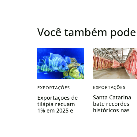
Você também pode 
EXPORTAÇÕES
EXPORTAÇÕES
Santa Catarina
Exportações de
bate recordes
tilápia recuam
históricos nas
1% em 2025 e
exportações de
setor projeta
carne suína e
crescimento
avança em
mais moderado
infraestrutura
em 2026