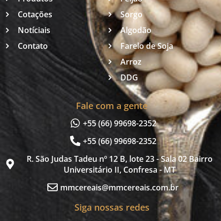
Cotações
Sorgo
Notíciais
Algodão
Contato
Farelo de Soja
Arroz
DDG
Fale com a gente
+55 (66) 99698-2352
+55 (66) 99698-2352
R. São Judas Tadeu nº 12 B, lote 23 - Sala 02 Bairro
Universitário II, Confresa - MT
mmcereais@mmcereais.com.br
Siga nossas redes