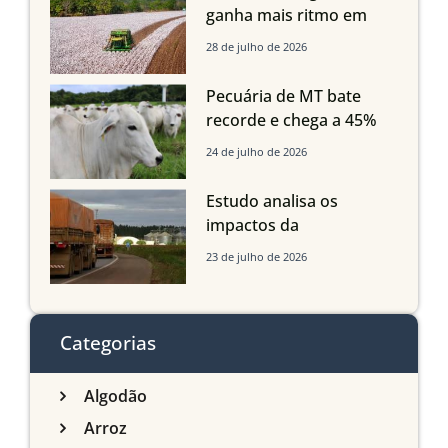
Maranhão e Piauí
ganha mais ritmo em
Mato Grosso, Mato
28 de julho de 2026
Grosso do Sul e
Maranhão
Pecuária de MT bate
recorde e chega a 45%
dos bovinos abatidos
24 de julho de 2026
com até 24 meses
Estudo analisa os
impactos da
infraestrutura logística
23 de julho de 2026
sobre a produção
agrícola de Mato Grosso
do Sul
Categorias
Algodão
Arroz