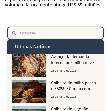
volume e faturamento atinge US$ 59 milhões
Últimas Notícias
Avanço da demanda
interna por milho deve
compensar aumento da
28 de julho de 2026
oferta com safra recorde
em Mato Grosso, aponta
Colheita do milho passa
Imea
de 58% e Conab com
boas produtividades em
28 de julho de 2026
Mato Grosso, mas
quedas em Tocantins,
Colheita do algodão