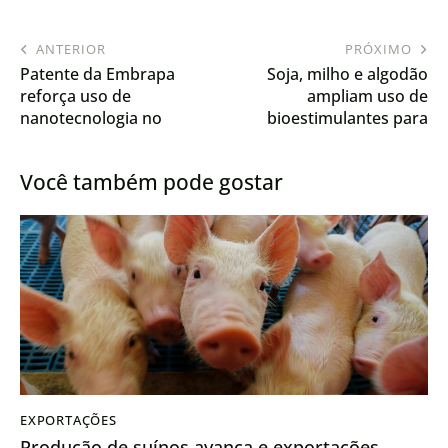
ANTERIOR
PRÓXIMO
Patente da Embrapa
Soja, milho e algodão
reforça uso de
ampliam uso de
nanotecnologia no
bioestimulantes para
controle de doenças da
sustentar produtividade
soja e do milho
no campo
Você também pode gostar
EXPORTAÇÕES
Produção de suínos avança e exportações