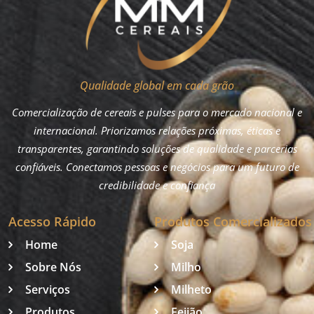
Qualidade global em cada grão
Comercialização de cereais e pulses para o mercado nacional e
internacional. Priorizamos relações próximas, éticas e
transparentes, garantindo soluções de qualidade e parcerias
confiáveis. Conectamos pessoas e negócios para um futuro de
credibilidade e confiança
Acesso Rápido
Produtos Comercializados
Home
Soja
Sobre Nós
Milho
Serviços
Milheto
Produtos
Feijão