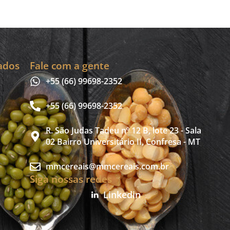
ados
Fale com a gente
+55 (66) 99698-2352
+55 (66) 99698-2352
R. São Judas Tadeu nº 12 B, lote 23 - Sala
02 Bairro Universitário II, Confresa - MT
mmcereais@mmcereais.com.br
Siga nossas redes
Linkedin