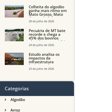
quedas em Tocantins,
Maranhão e Piauí
Colheita do algodão
ganha mais ritmo em
Mato Grosso, Mato
Grosso do Sul e
Maranhão
28 de julho de 2026
Pecuária de MT bate
recorde e chega a
45% dos bovinos
abatidos com até 24
meses
24 de julho de 2026
Estudo analisa os
impactos da
infraestrutura
logística sobre a
produção agrícola de
23 de julho de 2026
Mato Grosso do Sul
Categorias
Algodão
Arroz