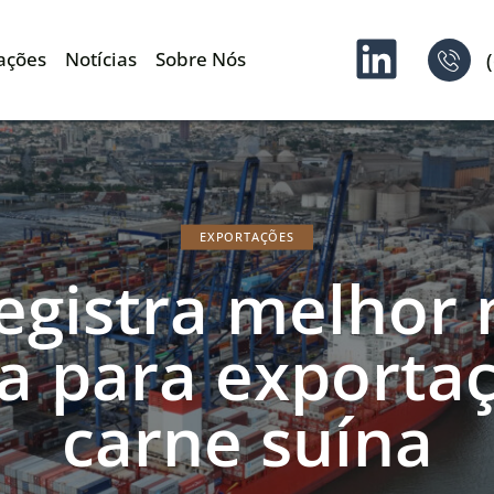
ações
Notícias
Sobre Nós
EXPORTAÇÕES
registra melhor
ia para exporta
carne suína