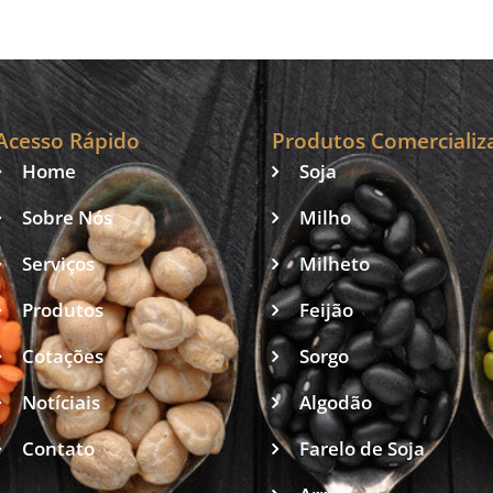
Acesso Rápido
Produtos Comercializ
Home
Soja
Sobre Nós
Milho
Serviços
Milheto
Produtos
Feijão
Cotações
Sorgo
Notíciais
Algodão
Contato
Farelo de Soja