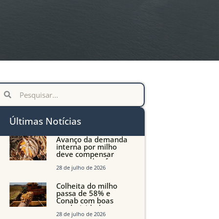
Últimas Notícias
Avanço da demanda
interna por milho
deve compensar
aumento da oferta
com safra recorde em
28 de julho de 2026
Mato Grosso, aponta
Imea
Colheita do milho
passa de 58% e
Conab com boas
produtividades em
Mato Grosso, mas
28 de julho de 2026