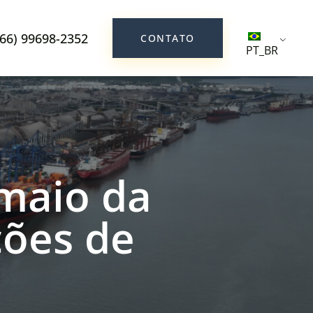
(66) 99698-2352
CONTATO
PT_BR
 maio da
ções de