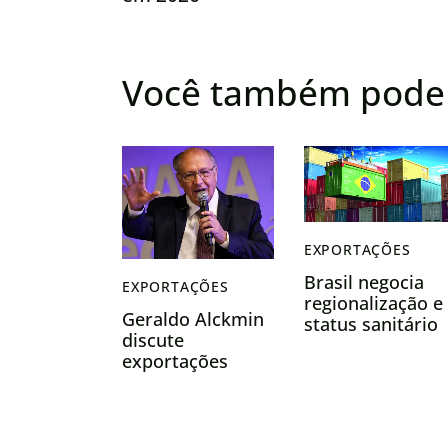
Você também pode 
EXPORTAÇÕES
Brasil negocia
EXPORTAÇÕES
regionalização e
Geraldo Alckmin
status sanitário
discute
com a China par
exportações
impulsionar
brasileiras com
exportações
secretário dos
EUA