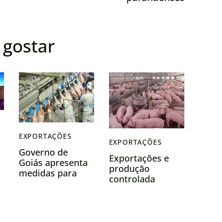
gostar
EXPORTAÇÕES
EXPORTAÇÕES
Governo de
Exportações e
Goiás apresenta
produção
a
medidas para
controlada
mitigar impacto
sustentam
de tributos nas
preços do suíno
exportações
vivo em fevereiro