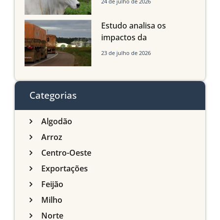
24 de julho de 2026
com até 24 meses
Estudo analisa os
impactos da
infraestrutura logística
23 de julho de 2026
sobre a produção
agrícola de Mato Grosso
do Sul
Categorias
Algodão
Arroz
Centro-Oeste
Exportações
Feijão
Milho
Norte