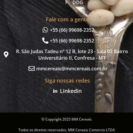
DDG
Fale com a gente
+55 (66) 99698-2352
+55 (66) 99698-2352
R. São Judas Tadeu nº 12 B, lote 23 - Sala 02 Bairro
Universitário II, Confresa - MT
mmcereais@mmcereais.com.br
Siga nossas redes
Linkedin
© Copyright 2025 MM Cereais
Todos os direitos reservados. MM Cereais Comercio LTDA