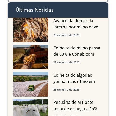
Últimas Notícias
Avanço da demanda
interna por milho deve
compensar aumento da
28 de julho de 2026
oferta com safra recorde
em Mato Grosso, aponta
Colheita do milho passa
Imea
de 58% e Conab com
boas produtividades em
28 de julho de 2026
Mato Grosso, mas
quedas em Tocantins,
Colheita do algodão
Maranhão e Piauí
ganha mais ritmo em
Mato Grosso, Mato
28 de julho de 2026
Grosso do Sul e
Maranhão
Pecuária de MT bate
recorde e chega a 45%
dos bovinos abatidos