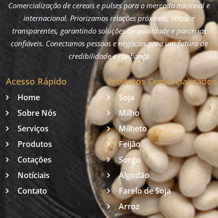
Comercialização de cereais e pulses para o mercado nacional e
internacional. Priorizamos relações próximas, éticas e
transparentes, garantindo soluções de qualidade e parcerias
confiáveis. Conectamos pessoas e negócios para um futuro de
credibilidade e confiança
Acesso Rápido
Produtos Comercializados
Home
Soja
Sobre Nós
Milho
Serviços
Milheto
Produtos
Feijão
Cotações
Sorgo
Notíciais
Algodão
Contato
Farelo de Soja
Arroz