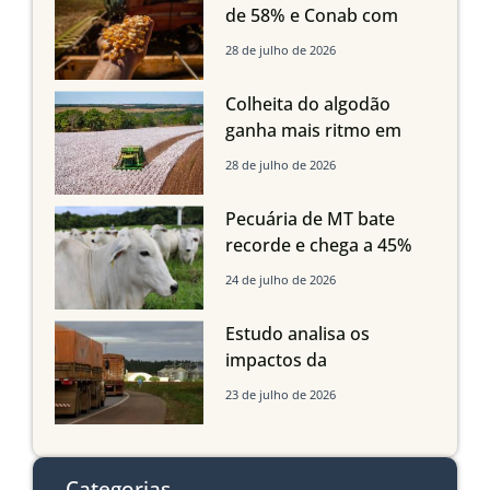
Imea
de 58% e Conab com
boas produtividades em
28 de julho de 2026
Mato Grosso, mas
quedas em Tocantins,
Colheita do algodão
Maranhão e Piauí
ganha mais ritmo em
Mato Grosso, Mato
28 de julho de 2026
Grosso do Sul e
Maranhão
Pecuária de MT bate
recorde e chega a 45%
dos bovinos abatidos
24 de julho de 2026
com até 24 meses
Estudo analisa os
impactos da
infraestrutura logística
23 de julho de 2026
sobre a produção
agrícola de Mato Grosso
do Sul
Categorias