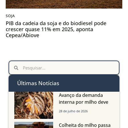
SOJA
PIB da cadeia da soja e do biodiesel pode
crescer quase 11% em 2025, aponta
Cepea/Abiove
Últimas Notícias
Avanço da demanda
interna por milho deve
compensar aumento da
28 de julho de 2026
oferta com safra recorde
em Mato Grosso, aponta
Colheita do milho passa