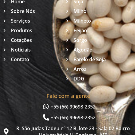
Home
Soja
Sobre Nós
Milho
Serviços
Milheto
Produtos
Feijão
Cotações
Sorgo
Notíciais
Algodão
Contato
Farelo de Soja
Arroz
DDG
Fale com a gente
+55 (66) 99698-2352
+55 (66) 99698-2352
R. São Judas Tadeu nº 12 B, lote 23 - Sala 02 Bairro
Universitário II, Confresa - MT