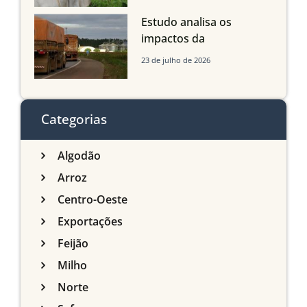
Estudo analisa os
impactos da
infraestrutura logística
23 de julho de 2026
sobre a produção
agrícola de Mato Grosso
do Sul
Categorias
Algodão
Arroz
Centro-Oeste
Exportações
Feijão
Milho
Norte