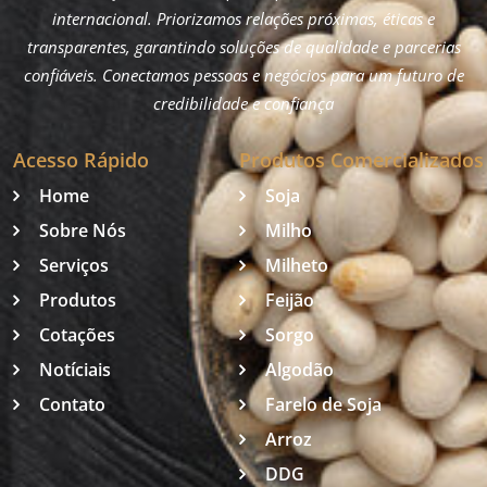
internacional. Priorizamos relações próximas, éticas e
transparentes, garantindo soluções de qualidade e parcerias
confiáveis. Conectamos pessoas e negócios para um futuro de
credibilidade e confiança
Acesso Rápido
Produtos Comercializados
Home
Soja
Sobre Nós
Milho
Serviços
Milheto
Produtos
Feijão
Cotações
Sorgo
Notíciais
Algodão
Contato
Farelo de Soja
Arroz
DDG