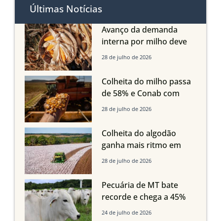
Últimas Notícias
Avanço da demanda
interna por milho deve
compensar aumento da
28 de julho de 2026
oferta com safra recorde
em Mato Grosso, aponta
Colheita do milho passa
Imea
de 58% e Conab com
boas produtividades em
28 de julho de 2026
Mato Grosso, mas
quedas em Tocantins,
Colheita do algodão
Maranhão e Piauí
ganha mais ritmo em
Mato Grosso, Mato
28 de julho de 2026
Grosso do Sul e
Maranhão
Pecuária de MT bate
recorde e chega a 45%
dos bovinos abatidos
24 de julho de 2026
com até 24 meses