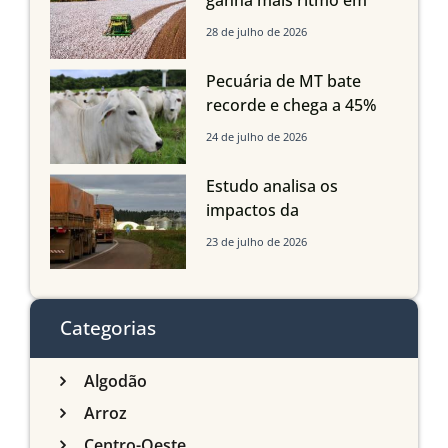
ganha mais ritmo em
Mato Grosso, Mato
28 de julho de 2026
Grosso do Sul e
Maranhão
Pecuária de MT bate
recorde e chega a 45%
dos bovinos abatidos
24 de julho de 2026
com até 24 meses
Estudo analisa os
impactos da
infraestrutura logística
23 de julho de 2026
sobre a produção
agrícola de Mato Grosso
do Sul
Categorias
Algodão
Arroz
Centro-Oeste