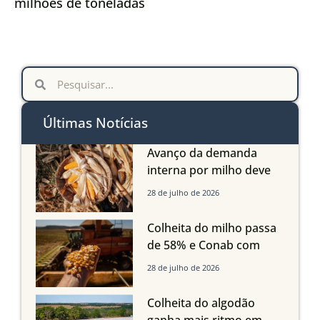
milhões de toneladas
Últimas Notícias
Avanço da demanda
interna por milho deve
compensar aumento da
28 de julho de 2026
oferta com safra recorde
em Mato Grosso, aponta
Colheita do milho passa
Imea
de 58% e Conab com
boas produtividades em
28 de julho de 2026
Mato Grosso, mas
quedas em Tocantins,
Colheita do algodão
Maranhão e Piauí