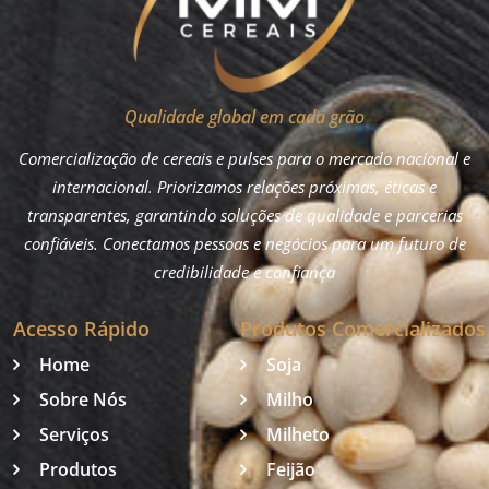
Qualidade global em cada grão
Comercialização de cereais e pulses para o mercado nacional e
internacional. Priorizamos relações próximas, éticas e
transparentes, garantindo soluções de qualidade e parcerias
confiáveis. Conectamos pessoas e negócios para um futuro de
credibilidade e confiança
Acesso Rápido
Produtos Comercializados
Home
Soja
Sobre Nós
Milho
Serviços
Milheto
Produtos
Feijão