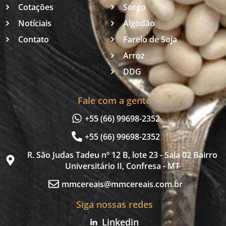
Cotações
Sorgo
Notíciais
Algodão
Contato
Farelo de Soja
Arroz
DDG
Fale com a gente
+55 (66) 99698-2352
+55 (66) 99698-2352
R. São Judas Tadeu nº 12 B, lote 23 - Sala 02 Bairro
Universitário II, Confresa - MT
mmcereais@mmcereais.com.br
Siga nossas redes
Linkedin