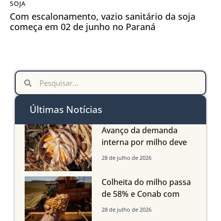
SOJA
Com escalonamento, vazio sanitário da soja
começa em 02 de junho no Paraná
Últimas Notícias
Avanço da demanda
interna por milho deve
compensar aumento da
28 de julho de 2026
oferta com safra recorde
em Mato Grosso, aponta
Colheita do milho passa
Imea
de 58% e Conab com
boas produtividades em
28 de julho de 2026
Mato Grosso, mas