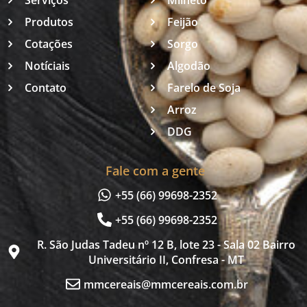
Produtos
Feijão
Cotações
Sorgo
Notíciais
Algodão
Contato
Farelo de Soja
Arroz
DDG
Fale com a gente
+55 (66) 99698-2352
+55 (66) 99698-2352
R. São Judas Tadeu nº 12 B, lote 23 - Sala 02 Bairro
Universitário II, Confresa - MT
mmcereais@mmcereais.com.br