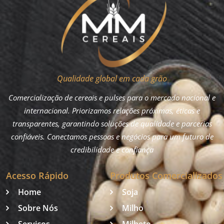
Qualidade global em cada grão
Comercialização de cereais e pulses para o mercado nacional e
internacional. Priorizamos relações próximas, éticas e
transparentes, garantindo soluções de qualidade e parcerias
confiáveis. Conectamos pessoas e negócios para um futuro de
credibilidade e confiança
Acesso Rápido
Produtos Comercializados
Home
Soja
Sobre Nós
Milho
Serviços
Milheto