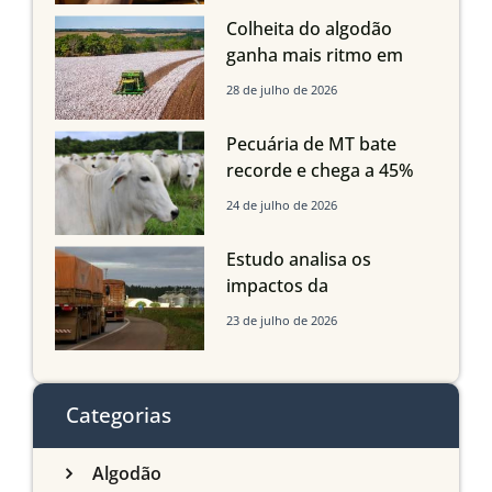
quedas em Tocantins,
Colheita do algodão
Maranhão e Piauí
ganha mais ritmo em
Mato Grosso, Mato
28 de julho de 2026
Grosso do Sul e
Maranhão
Pecuária de MT bate
recorde e chega a 45%
dos bovinos abatidos
24 de julho de 2026
com até 24 meses
Estudo analisa os
impactos da
infraestrutura logística
23 de julho de 2026
sobre a produção
agrícola de Mato Grosso
do Sul
Categorias
Algodão