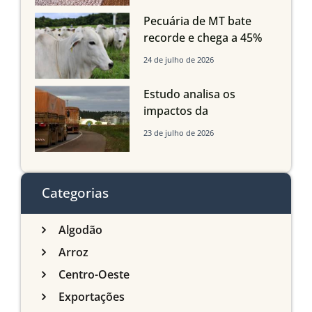
Maranhão
Pecuária de MT bate
recorde e chega a 45%
dos bovinos abatidos
24 de julho de 2026
com até 24 meses
Estudo analisa os
impactos da
infraestrutura logística
23 de julho de 2026
sobre a produção
agrícola de Mato Grosso
do Sul
Categorias
Algodão
Arroz
Centro-Oeste
Exportações