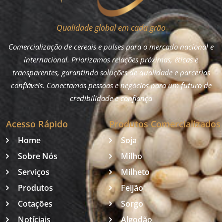
Qualidade global em cada grão
Comercialização de cereais e pulses para o mercado nacional e
internacional. Priorizamos relações próximas, éticas e
transparentes, garantindo soluções de qualidade e parcerias
confiáveis. Conectamos pessoas e negócios para um futuro de
credibilidade e confiança
Acesso Rápido
Produtos Comercializados
Home
Soja
Sobre Nós
Milho
Serviços
Milheto
Produtos
Feijão
Cotações
Sorgo
Notíciais
Algodão