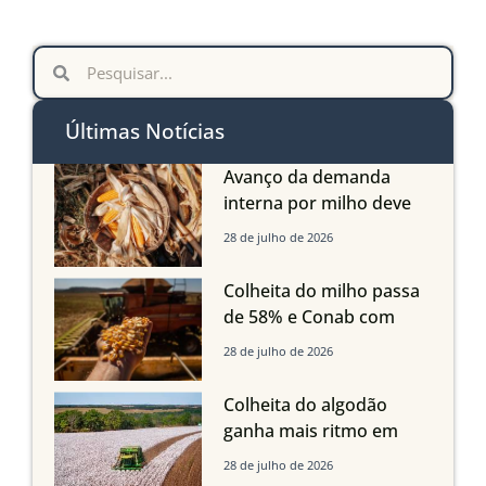
Últimas Notícias
Avanço da demanda
interna por milho deve
compensar aumento da
28 de julho de 2026
oferta com safra recorde
em Mato Grosso, aponta
Colheita do milho passa
Imea
de 58% e Conab com
boas produtividades em
28 de julho de 2026
Mato Grosso, mas
quedas em Tocantins,
Colheita do algodão
Maranhão e Piauí
ganha mais ritmo em
Mato Grosso, Mato
28 de julho de 2026
Grosso do Sul e