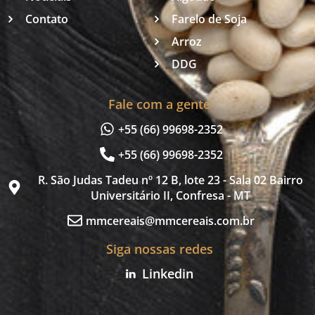
Contato
Farelo de Soja
Arroz
DDG
Fale com a gente
+55 (66) 99698-2352
+55 (66) 99698-2352
R. São Judas Tadeu nº 12 B, lote 23 - Sala 02 Bairro
Universitário II, Confresa - MT
mmcereais@mmcereais.com.br
Siga nossas redes
Linkedin