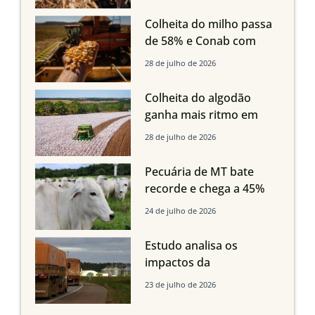
oferta com safra recorde
em Mato Grosso, aponta
Colheita do milho passa
Imea
de 58% e Conab com
boas produtividades em
28 de julho de 2026
Mato Grosso, mas
quedas em Tocantins,
Colheita do algodão
Maranhão e Piauí
ganha mais ritmo em
Mato Grosso, Mato
28 de julho de 2026
Grosso do Sul e
Maranhão
Pecuária de MT bate
recorde e chega a 45%
dos bovinos abatidos
24 de julho de 2026
com até 24 meses
Estudo analisa os
impactos da
infraestrutura logística
23 de julho de 2026
sobre a produção
agrícola de Mato Grosso