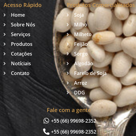
Acesso Rápido
Produtos Comercializados
Home
Soja
Sobre Nós
Milho
Serviços
Milheto
Produtos
Feijão
Cotações
Sorgo
Notíciais
Algodão
Contato
Farelo de Soja
Arroz
DDG
Fale com a gente
+55 (66) 99698-2352
+55 (66) 99698-2352