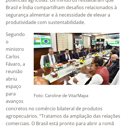
potências agrícolas. Os ministros ressaltaram que
Brasil e Índia compartilham desafios relacionados à
segurança alimentar e à necessidade de elevar a
produtividade com sustentabilidade.
Segundo
o
ministro
Carlos
Fávaro, a
reunião
abriu
espaço
para
Foto: Caroline de Vita/Mapa
avanços
concretos no comércio bilateral de produtos
agropecuários. “Tratamos da ampliação das relações
comerciais. O Brasil está pronto para abrir a romã