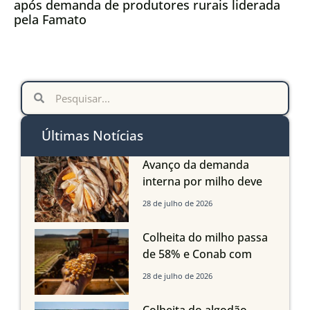
após demanda de produtores rurais liderada
pela Famato
Últimas Notícias
Avanço da demanda
interna por milho deve
compensar aumento da
28 de julho de 2026
oferta com safra recorde
em Mato Grosso, aponta
Colheita do milho passa
Imea
de 58% e Conab com
boas produtividades em
28 de julho de 2026
Mato Grosso, mas
quedas em Tocantins,
Colheita do algodão