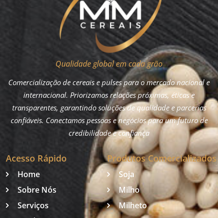
Qualidade global em cada grão
Comercialização de cereais e pulses para o mercado nacional e
internacional. Priorizamos relações próximas, éticas e
transparentes, garantindo soluções de qualidade e parcerias
confiáveis. Conectamos pessoas e negócios para um futuro de
credibilidade e confiança
Acesso Rápido
Produtos Comercializados
Home
Soja
Sobre Nós
Milho
Serviços
Milheto