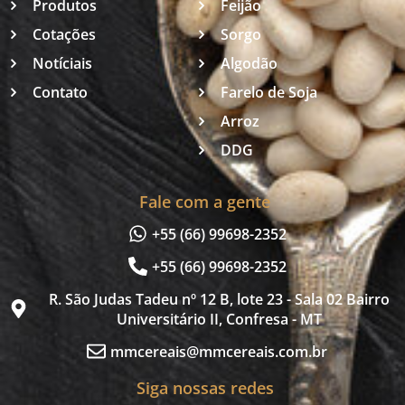
Produtos
Feijão
Cotações
Sorgo
Notíciais
Algodão
Contato
Farelo de Soja
Arroz
DDG
Fale com a gente
+55 (66) 99698-2352
+55 (66) 99698-2352
R. São Judas Tadeu nº 12 B, lote 23 - Sala 02 Bairro
Universitário II, Confresa - MT
mmcereais@mmcereais.com.br
Siga nossas redes