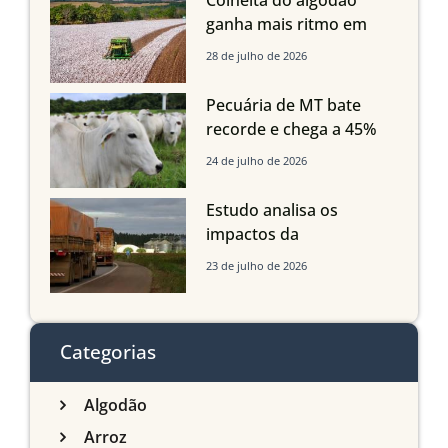
Maranhão e Piauí
ganha mais ritmo em
Mato Grosso, Mato
28 de julho de 2026
Grosso do Sul e
Maranhão
Pecuária de MT bate
recorde e chega a 45%
dos bovinos abatidos
24 de julho de 2026
com até 24 meses
Estudo analisa os
impactos da
infraestrutura logística
23 de julho de 2026
sobre a produção
agrícola de Mato Grosso
do Sul
Categorias
Algodão
Arroz