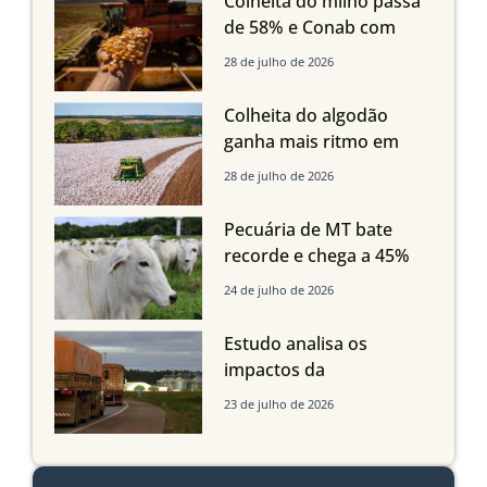
Colheita do milho passa
Imea
de 58% e Conab com
boas produtividades em
28 de julho de 2026
Mato Grosso, mas
quedas em Tocantins,
Colheita do algodão
Maranhão e Piauí
ganha mais ritmo em
Mato Grosso, Mato
28 de julho de 2026
Grosso do Sul e
Maranhão
Pecuária de MT bate
recorde e chega a 45%
dos bovinos abatidos
24 de julho de 2026
com até 24 meses
Estudo analisa os
impactos da
infraestrutura logística
23 de julho de 2026
sobre a produção
agrícola de Mato Grosso
do Sul