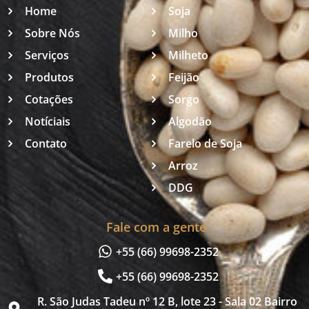
Home
Soja
Sobre Nós
Milho
Serviços
Milheto
Produtos
Feijão
Cotações
Sorgo
Notíciais
Algodão
Contato
Farelo de Soja
Arroz
DDG
Fale com a gente
+55 (66) 99698-2352
+55 (66) 99698-2352
R. São Judas Tadeu nº 12 B, lote 23 - Sala 02 Bairro