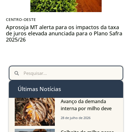
CENTRO-OESTE
Aprosoja MT alerta para os impactos da taxa
de juros elevada anunciada para o Plano Safra
2025/26
Últimas Notícias
Avanço da demanda
interna por milho deve
compensar aumento da
28 de julho de 2026
oferta com safra recorde
em Mato Grosso, aponta