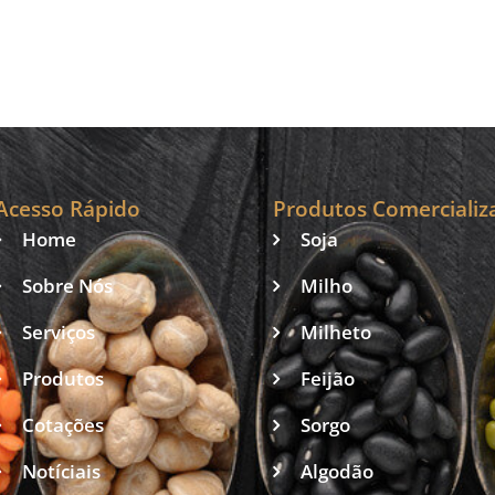
para orientar
produtores
Acesso Rápido
Produtos Comercializ
Home
Soja
Sobre Nós
Milho
Serviços
Milheto
Produtos
Feijão
Cotações
Sorgo
Notíciais
Algodão