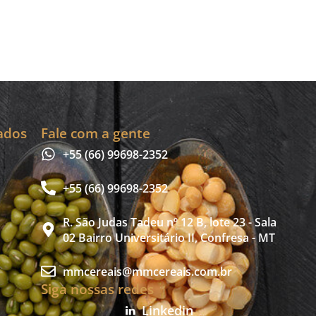
ados
Fale com a gente
+55 (66) 99698-2352
+55 (66) 99698-2352
R. São Judas Tadeu nº 12 B, lote 23 - Sala
02 Bairro Universitário II, Confresa - MT
mmcereais@mmcereais.com.br
Siga nossas redes
Linkedin