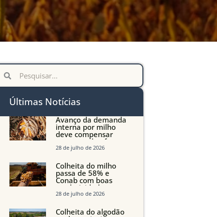
Últimas Notícias
Avanço da demanda
interna por milho
deve compensar
aumento da oferta
com safra recorde em
28 de julho de 2026
Mato Grosso, aponta
Imea
Colheita do milho
passa de 58% e
Conab com boas
produtividades em
Mato Grosso, mas
28 de julho de 2026
quedas em Tocantins,
Maranhão e Piauí
Colheita do algodão