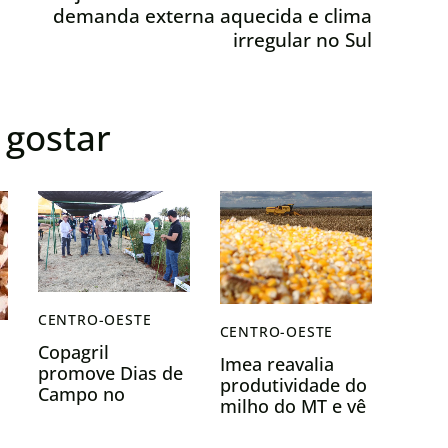
demanda externa aquecida e clima
irregular no Sul
gostar
CENTRO-OESTE
CENTRO-OESTE
Copagril
Imea reavalia
promove Dias de
produtividade do
Campo no
milho do MT e vê
Paraná e Mato
safra recorde em
Grosso do Sul
2025/26