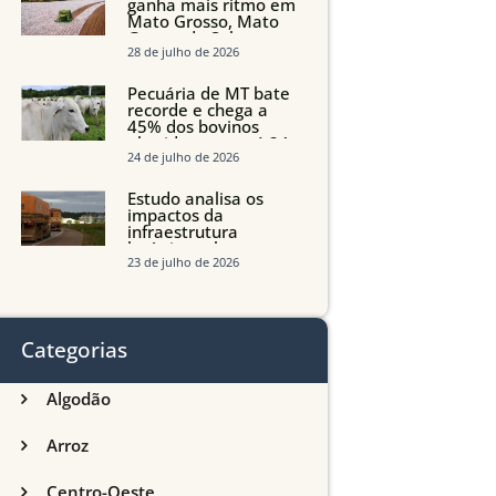
ganha mais ritmo em
Mato Grosso, Mato
Grosso do Sul e
Maranhão
28 de julho de 2026
Pecuária de MT bate
recorde e chega a
45% dos bovinos
abatidos com até 24
meses
24 de julho de 2026
Estudo analisa os
impactos da
infraestrutura
logística sobre a
produção agrícola de
23 de julho de 2026
Mato Grosso do Sul
Categorias
Algodão
Arroz
Centro-Oeste