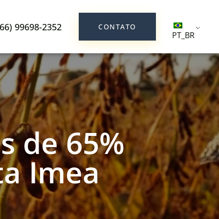
(66) 99698-2352
CONTATO
PT_BR
s de 65%
ta Imea