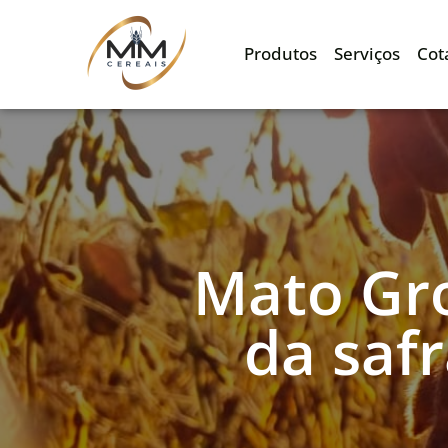
Produtos
Serviços
Cot
Mato Gr
da saf