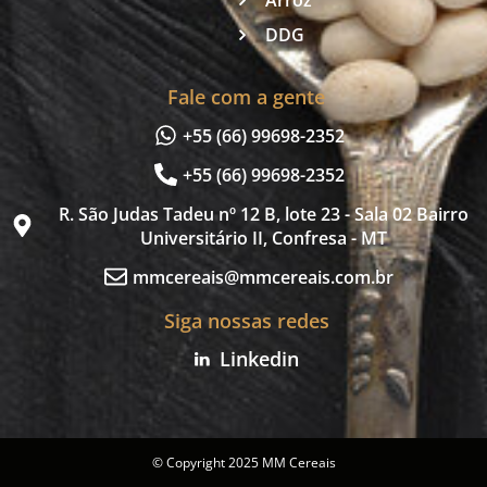
DDG
Fale com a gente
+55 (66) 99698-2352
+55 (66) 99698-2352
R. São Judas Tadeu nº 12 B, lote 23 - Sala 02 Bairro
Universitário II, Confresa - MT
mmcereais@mmcereais.com.br
Siga nossas redes
Linkedin
© Copyright 2025 MM Cereais