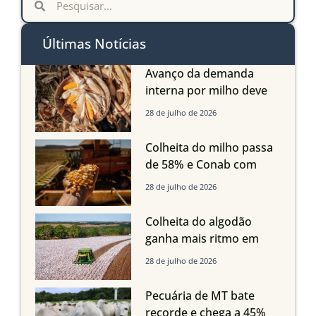
Últimas Notícias
Avanço da demanda
interna por milho deve
compensar aumento da
28 de julho de 2026
oferta com safra recorde
em Mato Grosso, aponta
Colheita do milho passa
Imea
de 58% e Conab com
boas produtividades em
28 de julho de 2026
Mato Grosso, mas
quedas em Tocantins,
Colheita do algodão
Maranhão e Piauí
ganha mais ritmo em
Mato Grosso, Mato
28 de julho de 2026
Grosso do Sul e
Maranhão
Pecuária de MT bate
recorde e chega a 45%