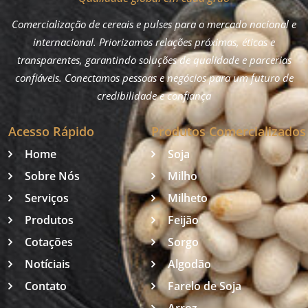
Comercialização de cereais e pulses para o mercado nacional e
internacional. Priorizamos relações próximas, éticas e
transparentes, garantindo soluções de qualidade e parcerias
confiáveis. Conectamos pessoas e negócios para um futuro de
credibilidade e confiança
Acesso Rápido
Produtos Comercializados
Home
Soja
Sobre Nós
Milho
Serviços
Milheto
Produtos
Feijão
Cotações
Sorgo
Notíciais
Algodão
Contato
Farelo de Soja
Arroz