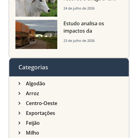
dos bovinos abatidos
24 de julho de 2026
com até 24 meses
Estudo analisa os
impactos da
infraestrutura logística
23 de julho de 2026
sobre a produção
agrícola de Mato Grosso
do Sul
Categorias
Algodão
Arroz
Centro-Oeste
Exportações
Feijão
Milho