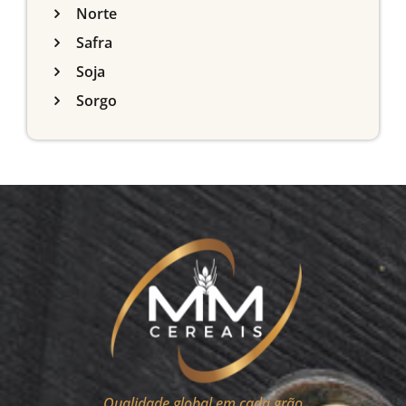
Norte
Safra
Soja
Sorgo
Qualidade global em cada grão