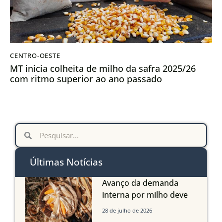
CENTRO-OESTE
MT inicia colheita de milho da safra 2025/26
com ritmo superior ao ano passado
Últimas Notícias
Avanço da demanda
interna por milho deve
compensar aumento da
28 de julho de 2026
oferta com safra recorde