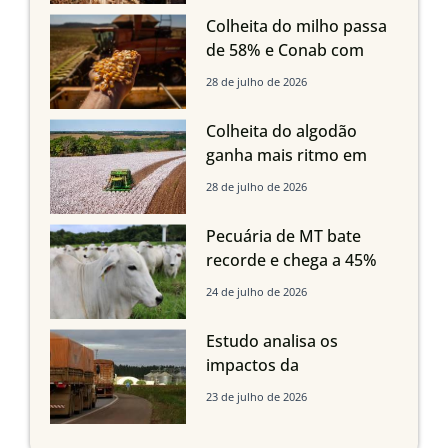
em Mato Grosso, aponta
Colheita do milho passa
Imea
de 58% e Conab com
boas produtividades em
28 de julho de 2026
Mato Grosso, mas
quedas em Tocantins,
Colheita do algodão
Maranhão e Piauí
ganha mais ritmo em
Mato Grosso, Mato
28 de julho de 2026
Grosso do Sul e
Maranhão
Pecuária de MT bate
recorde e chega a 45%
dos bovinos abatidos
24 de julho de 2026
com até 24 meses
Estudo analisa os
impactos da
infraestrutura logística
23 de julho de 2026
sobre a produção
agrícola de Mato Grosso