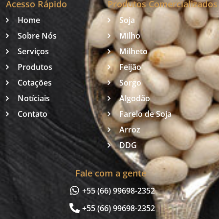
Acesso Rápido
Produtos Comercializados
Home
Soja
Sobre Nós
Milho
Serviços
Milheto
Produtos
Feijão
Cotações
Sorgo
Notíciais
Algodão
Contato
Farelo de Soja
Arroz
DDG
Fale com a gente
+55 (66) 99698-2352
+55 (66) 99698-2352