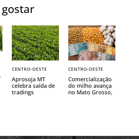
gostar
CENTRO-OESTE
CENTRO-OESTE
o
Aprosoja MT
Comercialização
celebra saída de
do milho avança
tradings
no Mato Grosso,
%
agrícolas da
enquanto do
Moratória da
algodão e
Soja
exportações de
soja desaceleram
em maio