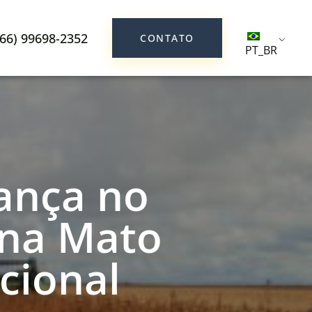
(66) 99698-2352
CONTATO
PT_BR
rança no
ona Mato
cional