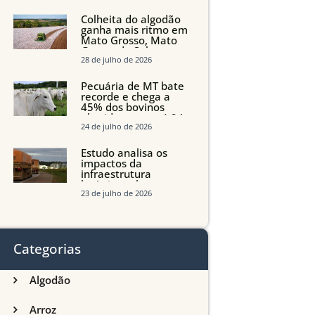
quedas em Tocantins,
Maranhão e Piauí
Colheita do algodão
ganha mais ritmo em
Mato Grosso, Mato
Grosso do Sul e
Maranhão
28 de julho de 2026
Pecuária de MT bate
recorde e chega a
45% dos bovinos
abatidos com até 24
meses
24 de julho de 2026
Estudo analisa os
impactos da
infraestrutura
logística sobre a
produção agrícola de
23 de julho de 2026
Mato Grosso do Sul
Categorias
Algodão
Arroz