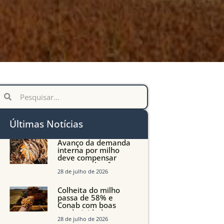
Últimas Notícias
Avanço da demanda
interna por milho
deve compensar
aumento da oferta
com safra recorde em
28 de julho de 2026
Mato Grosso, aponta
Imea
Colheita do milho
passa de 58% e
Conab com boas
produtividades em
Mato Grosso, mas
28 de julho de 2026