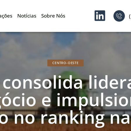
ações
Notícias
Sobre Nós
CENTRO-OESTE
 consolida lide
ócio e impulsi
o no ranking na