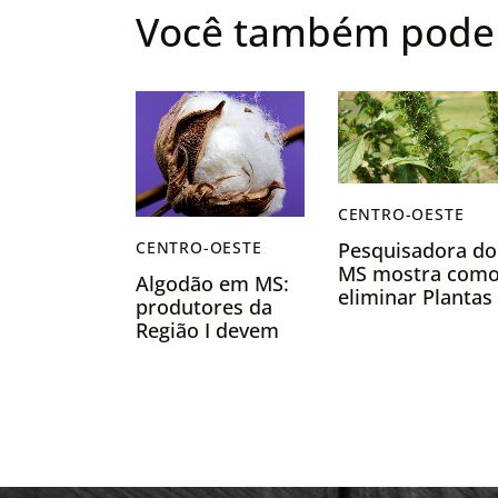
Você também pode 
CENTRO-OESTE
CENTRO-OESTE
Pesquisadora do
MS mostra com
Algodão em MS:
eliminar Plantas
produtores da
Daninhas
Região I devem
gastando até 50
regularizar
menos com
cadastro até 2 de
Herbicidas
março