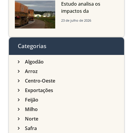
Estudo analisa os
impactos da
infraestrutura logística
23 de julho de 2026
sobre a produção
agrícola de Mato Grosso
do Sul
Categorias
Algodão
Arroz
Centro-Oeste
Exportações
Feijão
Milho
Norte
Safra