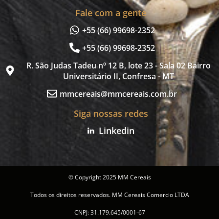
Fale com a gente
+55 (66) 99698-2352
+55 (66) 99698-2352
R. São Judas Tadeu nº 12 B, lote 23 - Sala 02 Bairro
Universitário II, Confresa - MT
mmcereais@mmcereais.com.br
Siga nossas redes
Linkedin
© Copyright 2025 MM Cereais
Todos os direitos reservados. MM Cereais Comercio LTDA
CNPJ: 31.179.645/0001-67