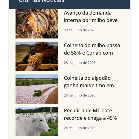
Avanço da demanda
interna por milho deve
compensar aumento da
28 de julho de 2026
oferta com safra recorde
em Mato Grosso, aponta
Colheita do milho passa
Imea
de 58% e Conab com
boas produtividades em
28 de julho de 2026
Mato Grosso, mas
quedas em Tocantins,
Colheita do algodão
Maranhão e Piauí
ganha mais ritmo em
Mato Grosso, Mato
28 de julho de 2026
Grosso do Sul e
Maranhão
Pecuária de MT bate
recorde e chega a 45%
dos bovinos abatidos
24 de julho de 2026
com até 24 meses