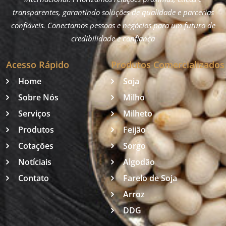
transparentes, garantindo soluções de qualidade e parcerias
confiáveis. Conectamos pessoas e negócios para um futuro de
credibilidade e confiança
Acesso Rápido
Produtos Comercializados
Home
Soja
Sobre Nós
Milho
Serviços
Milheto
Produtos
Feijão
Cotações
Sorgo
Notíciais
Algodão
Contato
Farelo de Soja
Arroz
DDG