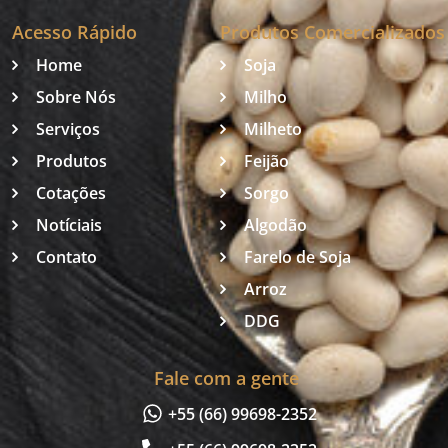
Acesso Rápido
Produtos Comercializados
Home
Soja
Sobre Nós
Milho
Serviços
Milheto
Produtos
Feijão
Cotações
Sorgo
Notíciais
Algodão
Contato
Farelo de Soja
Arroz
DDG
Fale com a gente
+55 (66) 99698-2352