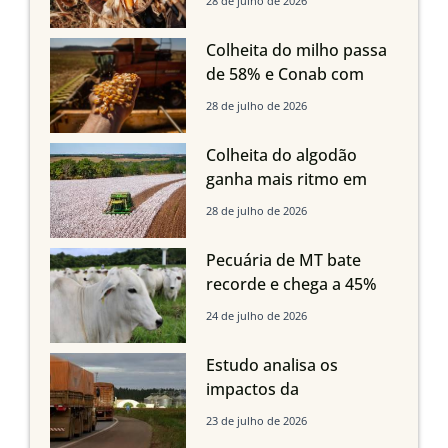
28 de julho de 2026
oferta com safra recorde
em Mato Grosso, aponta
Colheita do milho passa
Imea
de 58% e Conab com
boas produtividades em
28 de julho de 2026
Mato Grosso, mas
quedas em Tocantins,
Colheita do algodão
Maranhão e Piauí
ganha mais ritmo em
Mato Grosso, Mato
28 de julho de 2026
Grosso do Sul e
Maranhão
Pecuária de MT bate
recorde e chega a 45%
dos bovinos abatidos
24 de julho de 2026
com até 24 meses
Estudo analisa os
impactos da
infraestrutura logística
23 de julho de 2026
sobre a produção