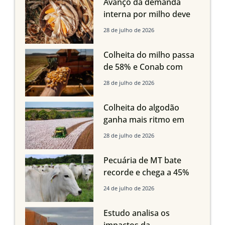
Avanço da demanda
interna por milho deve
compensar aumento da
28 de julho de 2026
oferta com safra recorde
em Mato Grosso, aponta
Colheita do milho passa
Imea
de 58% e Conab com
boas produtividades em
28 de julho de 2026
Mato Grosso, mas
quedas em Tocantins,
Colheita do algodão
Maranhão e Piauí
ganha mais ritmo em
Mato Grosso, Mato
28 de julho de 2026
Grosso do Sul e
Maranhão
Pecuária de MT bate
recorde e chega a 45%
dos bovinos abatidos
24 de julho de 2026
com até 24 meses
Estudo analisa os