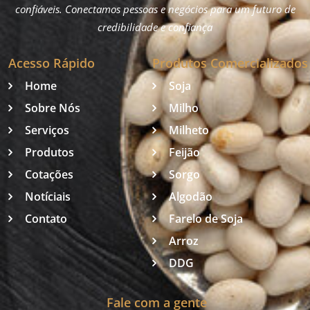
confiáveis. Conectamos pessoas e negócios para um futuro de
credibilidade e confiança
Acesso Rápido
Produtos Comercializados
Home
Soja
Sobre Nós
Milho
Serviços
Milheto
Produtos
Feijão
Cotações
Sorgo
Notíciais
Algodão
Contato
Farelo de Soja
Arroz
DDG
Fale com a gente