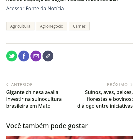
Acessar Fonte da Notícia
Agricultura
Agronegócio
Carnes
ANTERIOR
PRÓXIMO
Gigante chinesa avalia
Suínos, aves, peixes,
investir na suinocultura
florestas e bovinos:
brasileira em Mato
diálogo entre iniciativas
Grosso
pública e privada
fortalece produção em
Você também pode gostar
MS