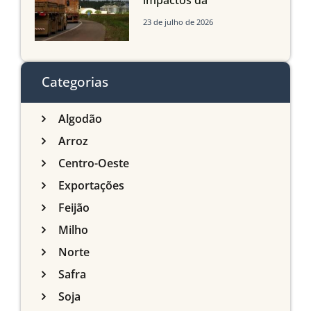
impactos da
infraestrutura logística
23 de julho de 2026
sobre a produção
agrícola de Mato Grosso
do Sul
Categorias
Algodão
Arroz
Centro-Oeste
Exportações
Feijão
Milho
Norte
Safra
Soja