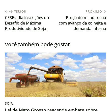
ANTERIOR
PRÓXIMO
CESB adia inscrições do
Preço do milho recua
Desafio de Máxima
com avanço da colheita e
Produtividade de Soja
demanda interna
diante dos desafios da
enfraquecida
safra 2025/26
Você também pode gostar
SOJA
Lei de Mato Grosso reacende embate sobre