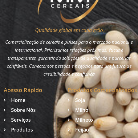
Qualidade global em cada grão
Comercialização de cereais e pulses para o mercado nacional e
internacional. Priorizamos relações próximas, éticas e
transparentes, garantindo soluções de qualidade e parcerias
confiáveis. Conectamos pessoas e negócios para um futuro de
credibilidade e confiança
Acesso Rápido
Produtos Comercializados
Home
Soja
Sobre Nós
Milho
Serviços
Milheto
Produtos
Feijão