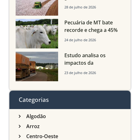
Mato Grosso, Mato
28 de julho de 2026
Grosso do Sul e
Maranhão
Pecuária de MT bate
recorde e chega a 45%
dos bovinos abatidos
24 de julho de 2026
com até 24 meses
Estudo analisa os
impactos da
infraestrutura logística
23 de julho de 2026
sobre a produção
agrícola de Mato Grosso
do Sul
Categorias
Algodão
Arroz
Centro-Oeste