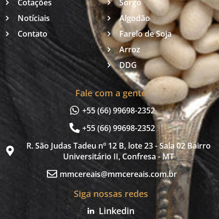
Cotações
Sorgo
Notíciais
Algodão
Contato
Farelo de Soja
Arroz
DDG
Fale com a gente
+55 (66) 99698-2352
+55 (66) 99698-2352
R. São Judas Tadeu nº 12 B, lote 23 - Sala 02 Bairro
Universitário II, Confresa - MT
mmcereais@mmcereais.com.br
Siga nossas redes
Linkedin