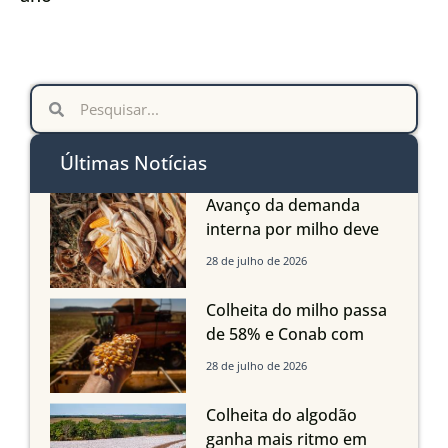
Últimas Notícias
Avanço da demanda
interna por milho deve
compensar aumento da
28 de julho de 2026
oferta com safra recorde
em Mato Grosso, aponta
Colheita do milho passa
Imea
de 58% e Conab com
boas produtividades em
28 de julho de 2026
Mato Grosso, mas
quedas em Tocantins,
Colheita do algodão
Maranhão e Piauí
ganha mais ritmo em