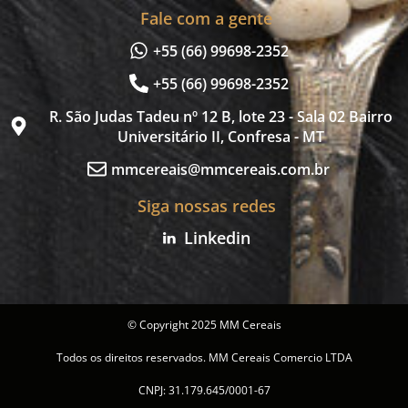
Fale com a gente
+55 (66) 99698-2352
+55 (66) 99698-2352
R. São Judas Tadeu nº 12 B, lote 23 - Sala 02 Bairro
Universitário II, Confresa - MT
mmcereais@mmcereais.com.br
Siga nossas redes
Linkedin
© Copyright 2025 MM Cereais
Todos os direitos reservados. MM Cereais Comercio LTDA
CNPJ: 31.179.645/0001-67