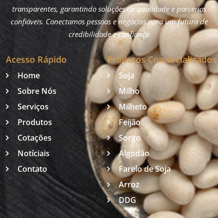
transparentes, garantindo soluções de qualidade e parcerias
confiáveis. Conectamos pessoas e negócios para um futuro de
credibilidade e confiança
Acesso Rápido
Produtos Comercializados
Home
Soja
Sobre Nós
Milho
Serviços
Milheto
Produtos
Feijão
Cotações
Sorgo
Notíciais
Algodão
Contato
Farelo de Soja
Arroz
DDG