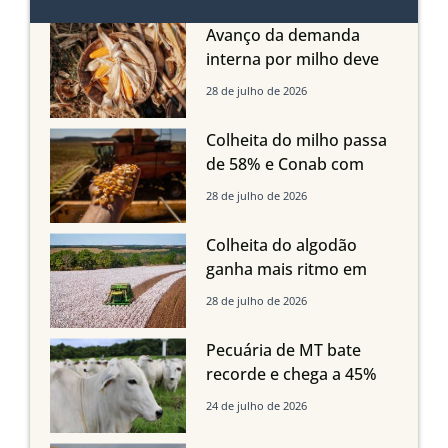
Avanço da demanda
interna por milho deve
compensar aumento da
28 de julho de 2026
oferta com safra recorde
em Mato Grosso, aponta
Colheita do milho passa
Imea
de 58% e Conab com
boas produtividades em
28 de julho de 2026
Mato Grosso, mas
quedas em Tocantins,
Colheita do algodão
Maranhão e Piauí
ganha mais ritmo em
Mato Grosso, Mato
28 de julho de 2026
Grosso do Sul e
Maranhão
Pecuária de MT bate
recorde e chega a 45%
dos bovinos abatidos
24 de julho de 2026
com até 24 meses