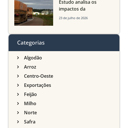
Estudo analisa os
impactos da
infraestrutura logística
23 de julho de 2026
sobre a produção
agrícola de Mato Grosso
do Sul
Categorias
Algodão
Arroz
Centro-Oeste
Exportações
Feijão
Milho
Norte
Safra