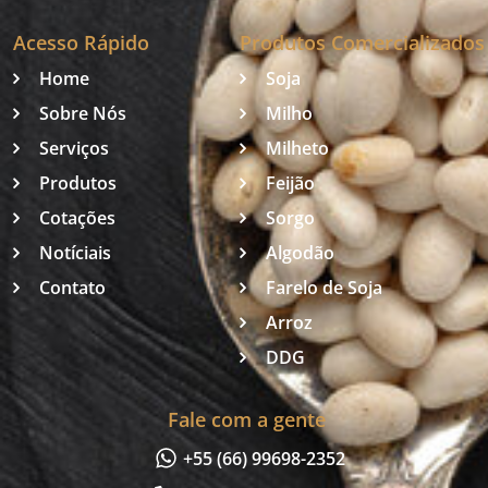
Acesso Rápido
Produtos Comercializados
Home
Soja
Sobre Nós
Milho
Serviços
Milheto
Produtos
Feijão
Cotações
Sorgo
Notíciais
Algodão
Contato
Farelo de Soja
Arroz
DDG
Fale com a gente
+55 (66) 99698-2352