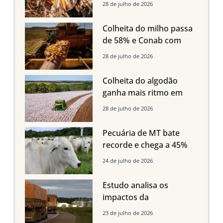
compensar aumento da
28 de julho de 2026
oferta com safra recorde
em Mato Grosso, aponta
Colheita do milho passa
Imea
de 58% e Conab com
boas produtividades em
28 de julho de 2026
Mato Grosso, mas
quedas em Tocantins,
Colheita do algodão
Maranhão e Piauí
ganha mais ritmo em
Mato Grosso, Mato
28 de julho de 2026
Grosso do Sul e
Maranhão
Pecuária de MT bate
recorde e chega a 45%
dos bovinos abatidos
24 de julho de 2026
com até 24 meses
Estudo analisa os
impactos da
infraestrutura logística
23 de julho de 2026
sobre a produção