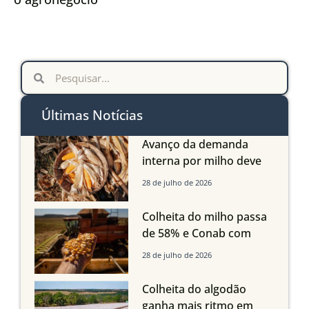
Últimas Notícias
Avanço da demanda
interna por milho deve
compensar aumento da
28 de julho de 2026
oferta com safra recorde
em Mato Grosso, aponta
Colheita do milho passa
Imea
de 58% e Conab com
boas produtividades em
28 de julho de 2026
Mato Grosso, mas
quedas em Tocantins,
Colheita do algodão
Maranhão e Piauí
ganha mais ritmo em