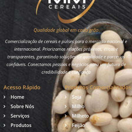
Qualidade global em cada grão
Comercialização de cereais e pulses para o mercado nacional e
internacional. Priorizamos relações próximas, éticas e
transparentes, garantindo soluções de qualidade e parcerias
confiáveis. Conectamos pessoas e negócios para um futuro de
credibilidade e confiança
Acesso Rápido
Produtos Comercializados
Home
Soja
Sobre Nós
Milho
Serviços
Milheto
Produtos
Feijão