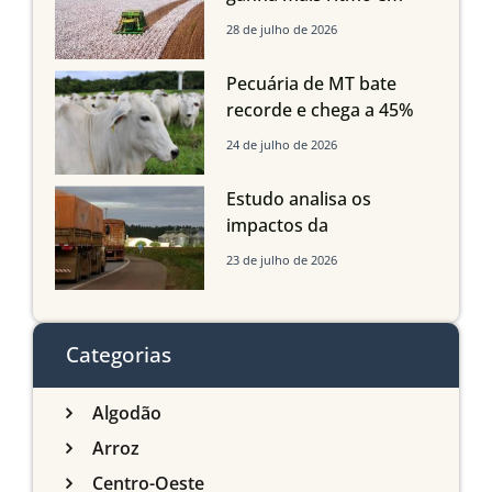
Mato Grosso, Mato
28 de julho de 2026
Grosso do Sul e
Maranhão
Pecuária de MT bate
recorde e chega a 45%
dos bovinos abatidos
24 de julho de 2026
com até 24 meses
Estudo analisa os
impactos da
infraestrutura logística
23 de julho de 2026
sobre a produção
agrícola de Mato Grosso
do Sul
Categorias
Algodão
Arroz
Centro-Oeste