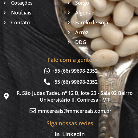
Cotações
Sorgo
Notíciais
Algodão
Contato
Farelo de Soja
Arroz
DDG
Fale com a gente
+55 (66) 99698-2352
+55 (66) 99698-2352
R. São Judas Tadeu nº 12 B, lote 23 - Sala 02 Bairro
Universitário II, Confresa - MT
mmcereais@mmcereais.com.br
Siga nossas redes
Linkedin