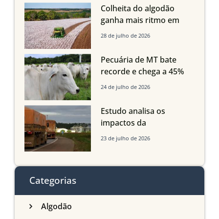
quedas em Tocantins,
Colheita do algodão
Maranhão e Piauí
ganha mais ritmo em
Mato Grosso, Mato
28 de julho de 2026
Grosso do Sul e
Maranhão
Pecuária de MT bate
recorde e chega a 45%
dos bovinos abatidos
24 de julho de 2026
com até 24 meses
Estudo analisa os
impactos da
infraestrutura logística
23 de julho de 2026
sobre a produção
agrícola de Mato Grosso
do Sul
Categorias
Algodão