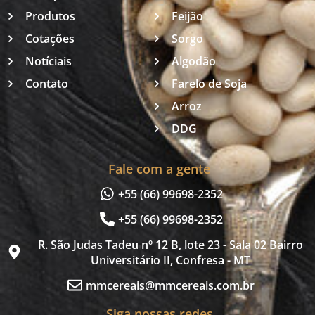
Produtos
Feijão
Cotações
Sorgo
Notíciais
Algodão
Contato
Farelo de Soja
Arroz
DDG
Fale com a gente
+55 (66) 99698-2352
+55 (66) 99698-2352
R. São Judas Tadeu nº 12 B, lote 23 - Sala 02 Bairro
Universitário II, Confresa - MT
mmcereais@mmcereais.com.br
Siga nossas redes