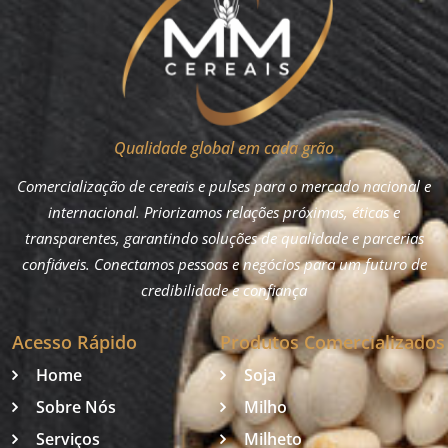
Qualidade global em cada grão
Comercialização de cereais e pulses para o mercado nacional e
internacional. Priorizamos relações próximas, éticas e
transparentes, garantindo soluções de qualidade e parcerias
confiáveis. Conectamos pessoas e negócios para um futuro de
credibilidade e confiança
Acesso Rápido
Produtos Comercializados
Home
Soja
Sobre Nós
Milho
Serviços
Milheto