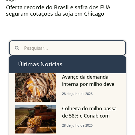
Oferta recorde do Brasil e safra dos EUA
seguram cotações da soja em Chicago
Últimas Notícias
Avanço da demanda
interna por milho deve
compensar aumento da
28 de julho de 2026
oferta com safra recorde
em Mato Grosso, aponta
Colheita do milho passa
Imea
de 58% e Conab com
boas produtividades em
28 de julho de 2026
Mato Grosso, mas