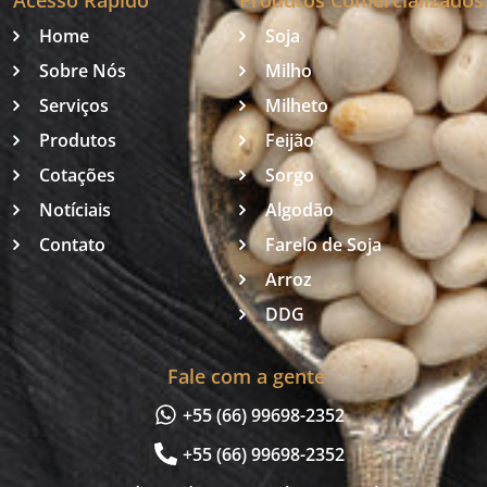
Home
Soja
Sobre Nós
Milho
Serviços
Milheto
Produtos
Feijão
Cotações
Sorgo
Notíciais
Algodão
Contato
Farelo de Soja
Arroz
DDG
Fale com a gente
+55 (66) 99698-2352
+55 (66) 99698-2352