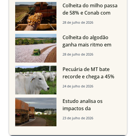
em Mato Grosso, aponta
Colheita do milho passa
Imea
de 58% e Conab com
boas produtividades em
28 de julho de 2026
Mato Grosso, mas
quedas em Tocantins,
Colheita do algodão
Maranhão e Piauí
ganha mais ritmo em
Mato Grosso, Mato
28 de julho de 2026
Grosso do Sul e
Maranhão
Pecuária de MT bate
recorde e chega a 45%
dos bovinos abatidos
24 de julho de 2026
com até 24 meses
Estudo analisa os
impactos da
infraestrutura logística
23 de julho de 2026
sobre a produção
agrícola de Mato Grosso