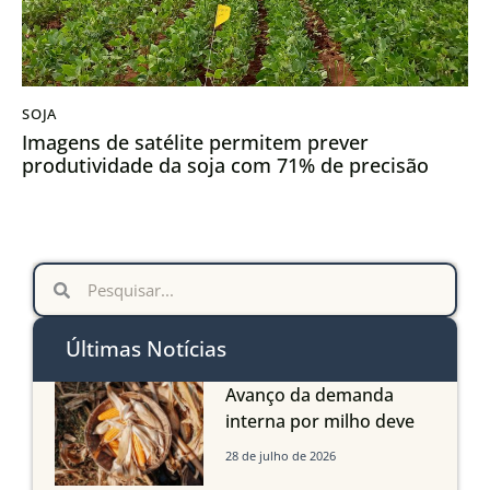
SOJA
Imagens de satélite permitem prever
produtividade da soja com 71% de precisão
Últimas Notícias
Avanço da demanda
interna por milho deve
compensar aumento da
28 de julho de 2026
oferta com safra recorde