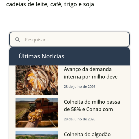
cadeias de leite, café, trigo e soja
Últimas Notícias
Avanço da demanda
interna por milho deve
compensar aumento da
28 de julho de 2026
oferta com safra recorde
em Mato Grosso, aponta
Colheita do milho passa
Imea
de 58% e Conab com
boas produtividades em
28 de julho de 2026
Mato Grosso, mas
quedas em Tocantins,
Colheita do algodão