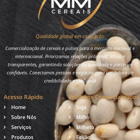
Qualidade global em cada grão
Comercialização de cereais e pulses para o mercado nacional e
internacional. Priorizamos relações próximas, éticas e
transparentes, garantindo soluções de qualidade e parcerias
confiáveis. Conectamos pessoas e negócios para um futuro de
credibilidade e confiança
Acesso Rápido
Produtos Comercializados
Home
Soja
Sobre Nós
Milho
Serviços
Milheto
Produtos
Feijão