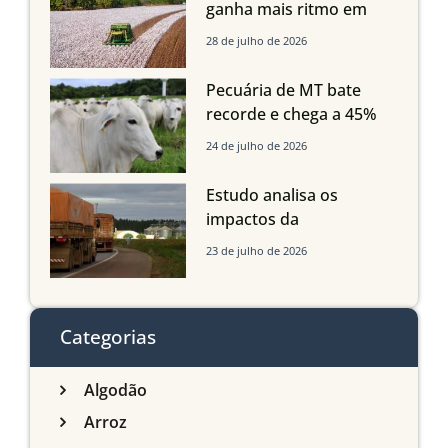
Maranhão e Piauí
ganha mais ritmo em
Mato Grosso, Mato
28 de julho de 2026
Grosso do Sul e
Maranhão
Pecuária de MT bate
recorde e chega a 45%
dos bovinos abatidos
24 de julho de 2026
com até 24 meses
Estudo analisa os
impactos da
infraestrutura logística
23 de julho de 2026
sobre a produção
agrícola de Mato Grosso
do Sul
Categorias
Algodão
Arroz