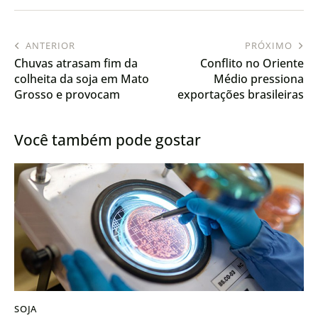
ANTERIOR
PRÓXIMO
Chuvas atrasam fim da
Conflito no Oriente
colheita da soja em Mato
Médio pressiona
Grosso e provocam
exportações brasileiras
prejuízos em todo o
de frango
Estado
Você também pode gostar
SOJA