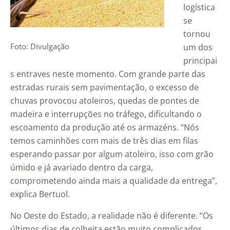
logística
se
tornou
Foto: Divulgação
um dos
principai
s entraves neste momento. Com grande parte das
estradas rurais sem pavimentação, o excesso de
chuvas provocou atoleiros, quedas de pontes de
madeira e interrupções no tráfego, dificultando o
escoamento da produção até os armazéns. “Nós
temos caminhões com mais de três dias em filas
esperando passar por algum atoleiro, isso com grão
úmido e já avariado dentro da carga,
comprometendo ainda mais a qualidade da entrega”,
explica Bertuol.
No Oeste do Estado, a realidade não é diferente. “Os
últimos dias de colheita estão muito complicados.