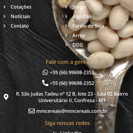
Cotações
Sorgo
Notíciais
Algodão
Contato
Farelo de Soja
Arroz
DDG
Fale com a gente
+55 (66) 99698-2352
+55 (66) 99698-2352
R. São Judas Tadeu nº 12 B, lote 23 - Sala 02 Bairro
Universitário II, Confresa - MT
mmcereais@mmcereais.com.br
Siga nossas redes