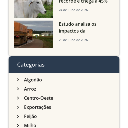
recorde e chega a 45%
dos bovinos abatidos
24 de julho de 2026
com até 24 meses
Estudo analisa os
impactos da
infraestrutura logística
23 de julho de 2026
sobre a produção
agrícola de Mato Grosso
do Sul
Categorias
Algodão
Arroz
Centro-Oeste
Exportações
Feijão
Milho