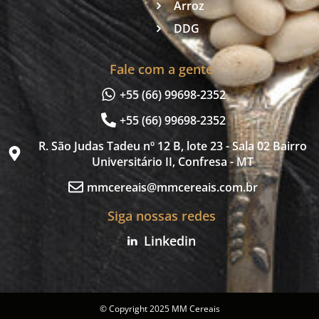
Arroz
DDG
Fale com a gente
+55 (66) 99698-2352
+55 (66) 99698-2352
R. São Judas Tadeu nº 12 B, lote 23 - Sala 02 Bairro
Universitário II, Confresa - MT
mmcereais@mmcereais.com.br
Siga nossas redes
Linkedin
© Copyright 2025 MM Cereais