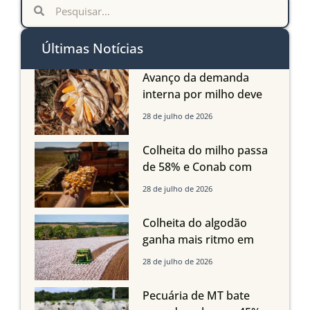
Últimas Notícias
Avanço da demanda
interna por milho deve
compensar aumento da
28 de julho de 2026
oferta com safra recorde
em Mato Grosso, aponta
Colheita do milho passa
Imea
de 58% e Conab com
boas produtividades em
28 de julho de 2026
Mato Grosso, mas
quedas em Tocantins,
Colheita do algodão
Maranhão e Piauí
ganha mais ritmo em
Mato Grosso, Mato
28 de julho de 2026
Grosso do Sul e
Maranhão
Pecuária de MT bate