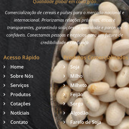
Qualidade global em cada grão
Comercialização de cereais e pulses para o mercado nacional e
internacional. Priorizamos relações próximas, éticas e
transparentes, garantindo soluções de qualidade e parcerias
confiáveis. Conectamos pessoas e negócios para um futuro de
credibilidade e confiança
Acesso Rápido
Produtos Comercializados
Home
Soja
Sobre Nós
Milho
Serviços
Milheto
Produtos
Feijão
Cotações
Sorgo
Notíciais
Algodão
Contato
Farelo de Soja