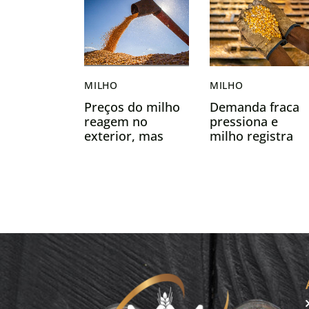
MILHO
MILHO
Preços do milho
Demanda fraca
reagem no
pressiona e
exterior, mas
milho registra
recuam no Brasil
queda de preços
com melhora
em abril
climática