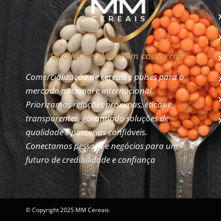
Qualidade global em cada grão
Comercialização de cereais e pulses para o
mercado nacional e internacional.
Priorizamos relações próximas, éticas e
transparentes, garantindo soluções de
qualidade e parcerias confiáveis.
Conectamos pessoas e negócios para um
futuro de credibilidade e confiança
© Copyright 2025 MM Cereais