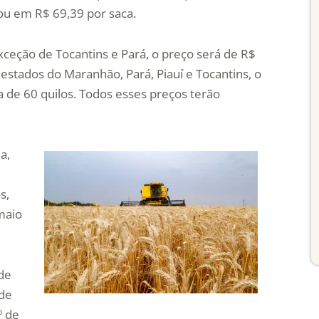
cou em R$ 69,39 por saca.
ceção de Tocantins e Pará, o preço será de R$
 estados do Maranhão, Pará, Piauí e Tocantins, o
a de 60 quilos. Todos esses preços terão
a,
s,
maio
 de
 de
º de