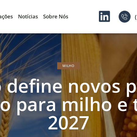
ações
Notícias
Sobre Nós
MILHO
 define novos p
o para milho e 
2027