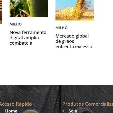
MILHO
MILHO
Nova ferramenta
Mercado global
digital amplia
de grãos
combate à
enfrenta excesso
cigarrinha-do-
de oferta e
milho no Paraná
pressiona preços
de milho e trigo
Acesso Rápido
Produtos Comercializ
Home
Soja