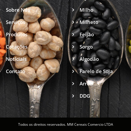
Sobre Nós
Milho
Serviços
Milheto
Produtos
Feijão
Cotações
Sorgo
Notíciais
Algodão
Contato
Farelo de Soja
Arroz
DDG
Todos os direitos reservados. MM Cereais Comercio LTDA