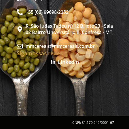
+55 (66) 99698-2352
R. São Judas Tadeu nº 12 B, lote 23 - Sala
02 Bairro Universitário II, Confresa - MT
mmcereais@mmcereais.com.br
Siga nossas redes
Linkedin
CNPJ: 31.179.645/0001-67