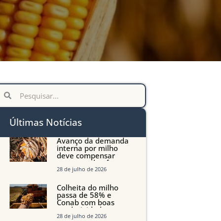
Últimas Notícias
Avanço da demanda
interna por milho
deve compensar
aumento da oferta
com safra recorde em
28 de julho de 2026
Mato Grosso, aponta
Imea
Colheita do milho
passa de 58% e
Conab com boas
produtividades em
Mato Grosso, mas
28 de julho de 2026