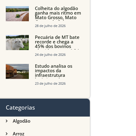
quedas em Tocantins,
Maranhão e Piauí
Colheita do algodão
ganha mais ritmo em
Mato Grosso, Mato
Grosso do Sul e
Maranhão
28 de julho de 2026
Pecuária de MT bate
recorde e chega a
45% dos bovinos
abatidos com até 24
meses
24 de julho de 2026
Estudo analisa os
impactos da
infraestrutura
logística sobre a
produção agrícola de
23 de julho de 2026
Mato Grosso do Sul
Categorias
Algodão
Arroz