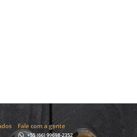
ados
Fale com a gente
+55 (66) 99698-2352