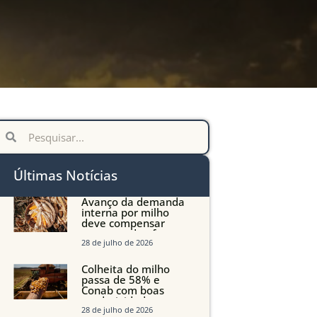
Últimas Notícias
Avanço da demanda
interna por milho
deve compensar
aumento da oferta
com safra recorde em
28 de julho de 2026
Mato Grosso, aponta
Imea
Colheita do milho
passa de 58% e
Conab com boas
produtividades em
Mato Grosso, mas
28 de julho de 2026