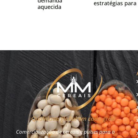
demanda
estratégias para
aquecida
manter safra de
sustentam
milho 2025/26
preços do milho,
avalia analista do
Itaú BBA
Qualidade global em cada grão
Comercialização de cereais e pulses para o