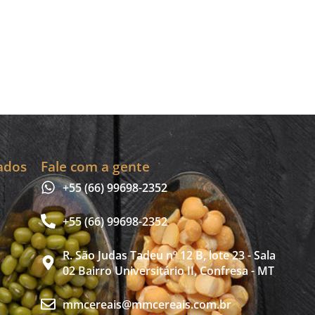
ados
Fale com a gente
+55 (66) 99698-2352
+55 (66) 99698-2352
R. São Judas Tadeu nº 12 B, lote 23 - Sala
02 Bairro Universitário II, Confresa - MT
mmcereais@mmcereais.com.br