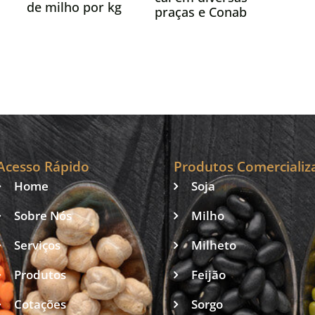
de milho por kg
praças e Conab
de frango em
reforça
abril
abastecimento
Acesso Rápido
Produtos Comercializ
Home
Soja
Sobre Nós
Milho
Serviços
Milheto
Produtos
Feijão
Cotações
Sorgo