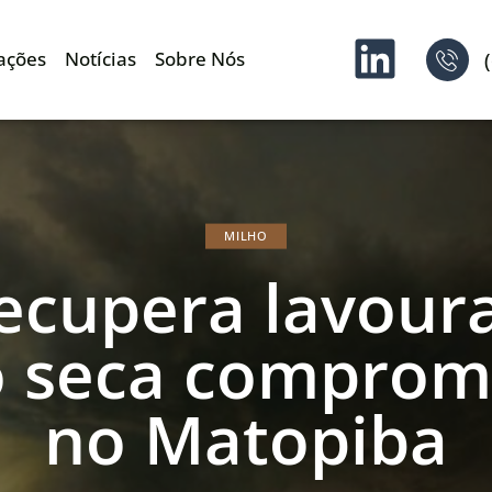
ações
Notícias
Sobre Nós
MILHO
ecupera lavoura
 seca comprom
no Matopiba