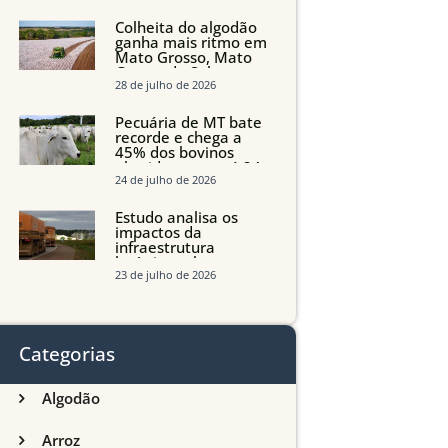
quedas em Tocantins,
Maranhão e Piauí
Colheita do algodão
ganha mais ritmo em
Mato Grosso, Mato
Grosso do Sul e
Maranhão
28 de julho de 2026
Pecuária de MT bate
recorde e chega a
45% dos bovinos
abatidos com até 24
meses
24 de julho de 2026
Estudo analisa os
impactos da
infraestrutura
logística sobre a
produção agrícola de
23 de julho de 2026
Mato Grosso do Sul
Categorias
Algodão
Arroz