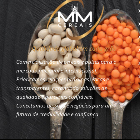
Qualidade global em cada grão
Comercialização de cereais e pulses para o
mercado nacional e internacional.
Priorizamos relações próximas, éticas e
transparentes, garantindo soluções de
qualidade e parcerias confiáveis.
Conectamos pessoas e negócios para um
futuro de credibilidade e confiança