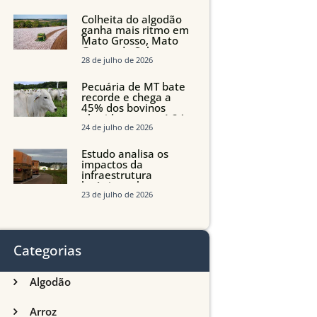
quedas em Tocantins,
Maranhão e Piauí
Colheita do algodão
ganha mais ritmo em
Mato Grosso, Mato
Grosso do Sul e
Maranhão
28 de julho de 2026
Pecuária de MT bate
recorde e chega a
45% dos bovinos
abatidos com até 24
meses
24 de julho de 2026
Estudo analisa os
impactos da
infraestrutura
logística sobre a
produção agrícola de
23 de julho de 2026
Mato Grosso do Sul
Categorias
Algodão
Arroz