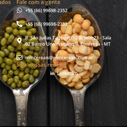
ados
Fale com a gente
+55 (66) 99698-2352
+55 (66) 99698-2352
R. São Judas Tadeu nº 12 B, lote 23 - Sala
02 Bairro Universitário II, Confresa - MT
mmcereais@mmcereais.com.br
Siga nossas redes
Linkedin