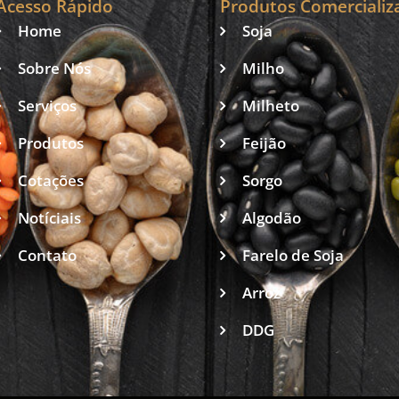
Acesso Rápido
Produtos Comercializ
Home
Soja
Sobre Nós
Milho
Serviços
Milheto
Produtos
Feijão
Cotações
Sorgo
Notíciais
Algodão
Contato
Farelo de Soja
Arroz
DDG