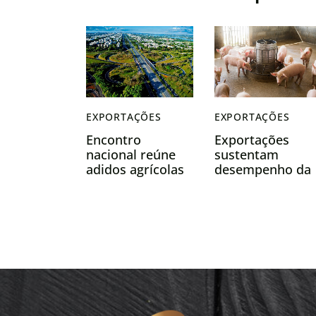
EXPORTAÇÕES
EXPORTAÇÕES
Encontro
Exportações
nacional reúne
sustentam
adidos agrícolas
desempenho da
e setor produtivo
suinocultura
para alinhar
brasileira no
estratégia de
início de 2026
exportações