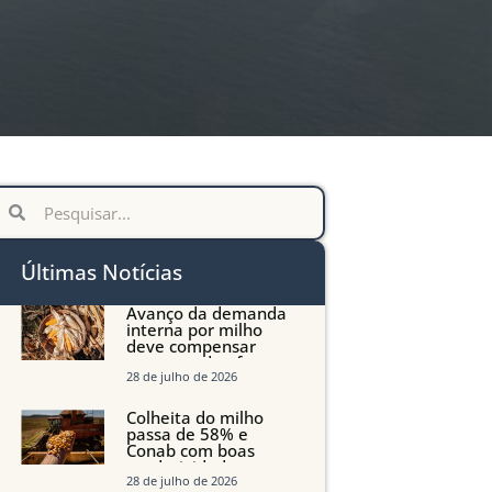
Últimas Notícias
Avanço da demanda
interna por milho
deve compensar
aumento da oferta
com safra recorde em
28 de julho de 2026
Mato Grosso, aponta
Imea
Colheita do milho
passa de 58% e
Conab com boas
produtividades em
Mato Grosso, mas
28 de julho de 2026