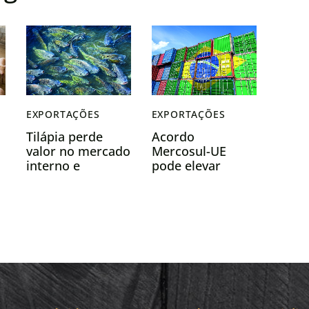
EXPORTAÇÕES
EXPORTAÇÕES
Tilápia perde
Acordo
valor no mercado
Mercosul-UE
interno e
pode elevar
exportações
exportações do
sofrem queda
Brasil em US$ 7
bilhões