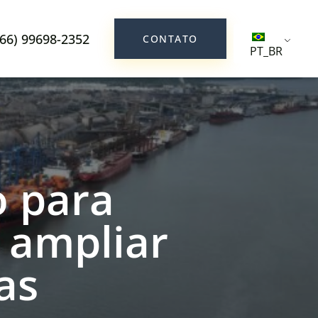
(66) 99698-2352
CONTATO
PT_BR
o para
 ampliar
as