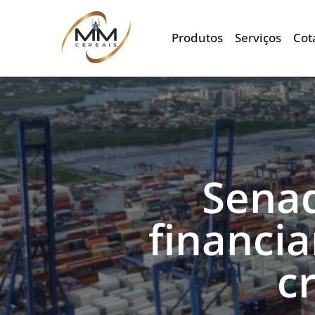
Produtos
Serviços
Cot
Senad
financi
c