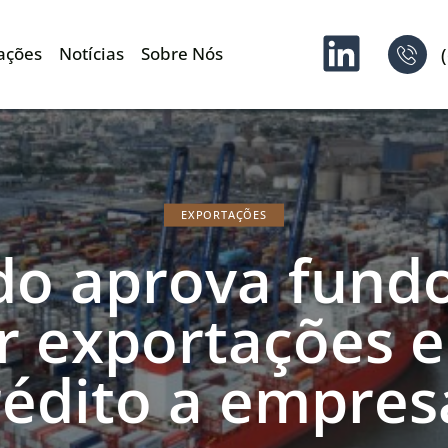
ações
Notícias
Sobre Nós
EXPORTAÇÕES
o aprova fund
ar exportações e
rédito a empres