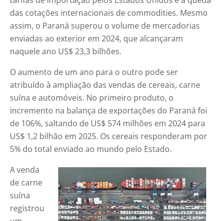
tarifas de importação pelos Estados Unidos e a queda
das cotações internacionais de commodities. Mesmo
assim, o Paraná superou o volume de mercadorias
enviadas ao exterior em 2024, que alcançaram
naquele ano US$ 23,3 bilhões.
O aumento de um ano para o outro pode ser
atribuído à ampliação das vendas de cereais, carne
suína e automóveis. No primeiro produto, o
incremento na balança de exportações do Paraná foi
de 106%, saltando de US$ 574 milhões em 2024 para
US$ 1,2 bilhão em 2025. Os cereais responderam por
5% do total enviado ao mundo pelo Estado.
A venda
de carne
suína
registrou