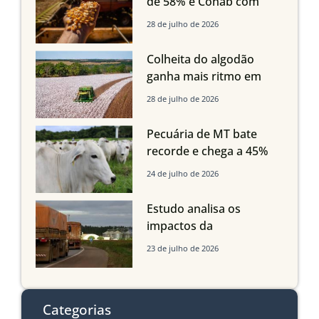
de 58% e Conab com
boas produtividades em
28 de julho de 2026
Mato Grosso, mas
quedas em Tocantins,
Colheita do algodão
Maranhão e Piauí
ganha mais ritmo em
Mato Grosso, Mato
28 de julho de 2026
Grosso do Sul e
Maranhão
Pecuária de MT bate
recorde e chega a 45%
dos bovinos abatidos
24 de julho de 2026
com até 24 meses
Estudo analisa os
impactos da
infraestrutura logística
23 de julho de 2026
sobre a produção
agrícola de Mato Grosso
do Sul
Categorias