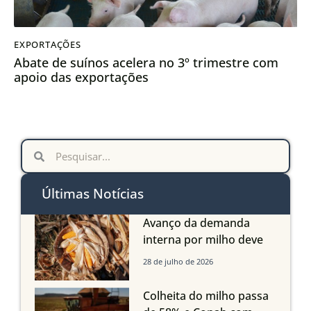
EXPORTAÇÕES
Abate de suínos acelera no 3º trimestre com
apoio das exportações
Últimas Notícias
Avanço da demanda
interna por milho deve
compensar aumento da
28 de julho de 2026
oferta com safra recorde
em Mato Grosso, aponta
Colheita do milho passa
Imea