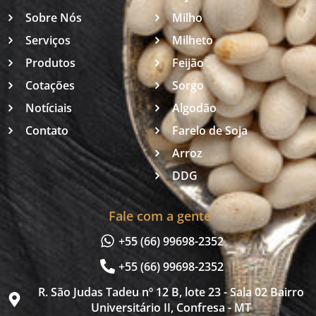
Sobre Nós
Milho
Serviços
Milheto
Produtos
Feijão
Cotações
Sorgo
Notíciais
Algodão
Contato
Farelo de Soja
Arroz
DDG
Fale com a gente
+55 (66) 99698-2352
+55 (66) 99698-2352
R. São Judas Tadeu nº 12 B, lote 23 - Sala 02 Bairro
Universitário II, Confresa - MT