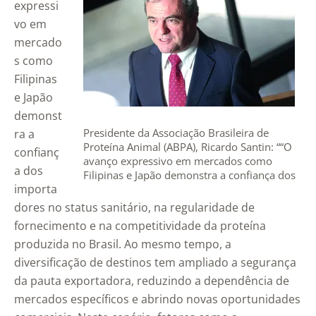
expressi
vo em
mercado
s como
Filipinas
e Japão
demonst
Presidente da Associação Brasileira de
ra a
Proteína Animal (ABPA), Ricardo Santin: ““O
confianç
avanço expressivo em mercados como
a dos
Filipinas e Japão demonstra a confiança dos
importa
importadores no status sanitário, na
regularidade de fornecimento e na
dores no status sanitário, na regularidade de
competitividade da proteína produzida no
fornecimento e na competitividade da proteína
Brasil” – Foto: Divulgação/Arquivo OPR
produzida no Brasil. Ao mesmo tempo, a
diversificação de destinos tem ampliado a segurança
da pauta exportadora, reduzindo a dependência de
mercados específicos e abrindo novas oportunidades