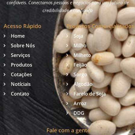
confiáveis. Conectamos pessoas e negócios para um futuro de
credibilidade e confiança
Acesso Rápido
Produtos Comercializados
Home
Soja
Sobre Nós
Milho
Serviços
Milheto
Produtos
Feijão
Cotações
Sorgo
Notíciais
Algodão
Contato
Farelo de Soja
Arroz
DDG
Fale com a gente