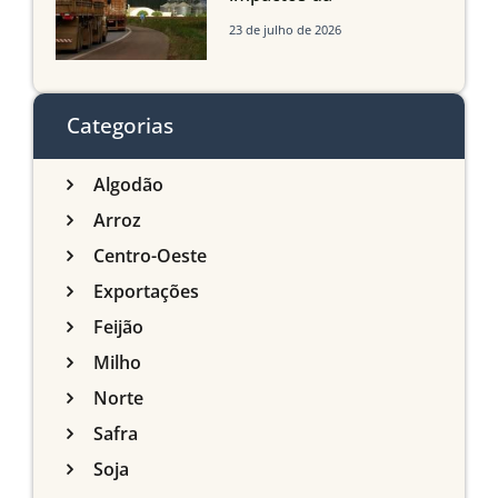
infraestrutura logística
23 de julho de 2026
sobre a produção
agrícola de Mato Grosso
do Sul
Categorias
Algodão
Arroz
Centro-Oeste
Exportações
Feijão
Milho
Norte
Safra
Soja