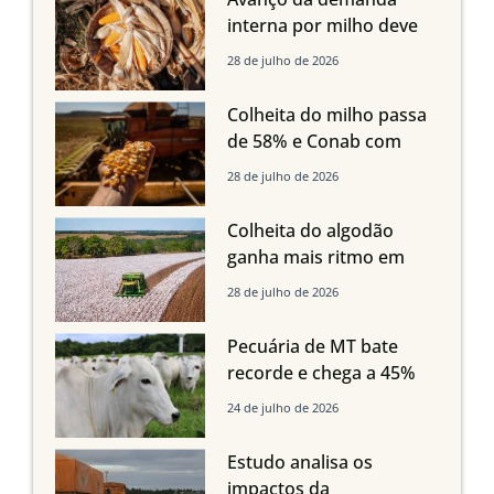
interna por milho deve
compensar aumento da
28 de julho de 2026
oferta com safra recorde
em Mato Grosso, aponta
Colheita do milho passa
Imea
de 58% e Conab com
boas produtividades em
28 de julho de 2026
Mato Grosso, mas
quedas em Tocantins,
Colheita do algodão
Maranhão e Piauí
ganha mais ritmo em
Mato Grosso, Mato
28 de julho de 2026
Grosso do Sul e
Maranhão
Pecuária de MT bate
recorde e chega a 45%
dos bovinos abatidos
24 de julho de 2026
com até 24 meses
Estudo analisa os
impactos da