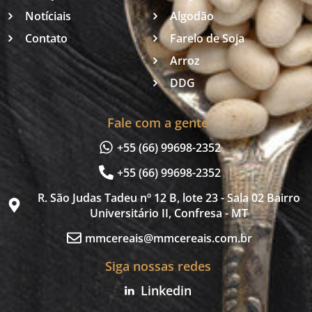
Notíciais
Algodão
Contato
Farelo de Soja
Arroz
DDG
Fale com a gente
+55 (66) 99698-2352
+55 (66) 99698-2352
R. São Judas Tadeu nº 12 B, lote 23 - Sala 02 Bairro
Universitário II, Confresa - MT
mmcereais@mmcereais.com.br
Siga nossas redes
Linkedin