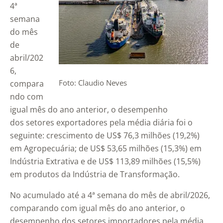
4ª
semana
do mês
de
abril/202
6,
Foto: Claudio Neves
compara
ndo com
igual mês do ano anterior, o desempenho
dos setores exportadores pela média diária foi o
seguinte: crescimento de US$ 76,3 milhões (19,2%)
em Agropecuária; de US$ 53,65 milhões (15,3%) em
Indústria Extrativa e de US$ 113,89 milhões (15,5%)
em produtos da Indústria de Transformação.
No acumulado até a 4ª semana do mês de abril/2026,
comparando com igual mês do ano anterior, o
desempenho dos setores importadores pela média