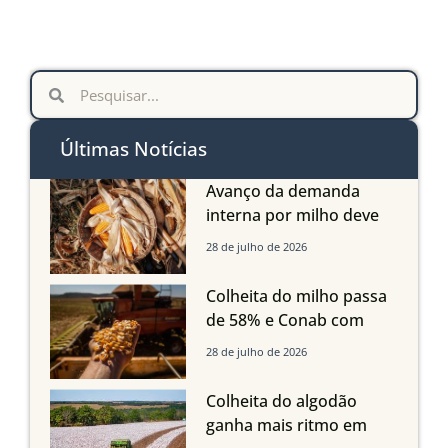
Últimas Notícias
Avanço da demanda
interna por milho deve
compensar aumento da
28 de julho de 2026
oferta com safra recorde
em Mato Grosso, aponta
Colheita do milho passa
Imea
de 58% e Conab com
boas produtividades em
28 de julho de 2026
Mato Grosso, mas
quedas em Tocantins,
Colheita do algodão
Maranhão e Piauí
ganha mais ritmo em