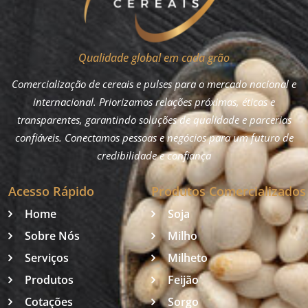
Qualidade global em cada grão
Comercialização de cereais e pulses para o mercado nacional e
internacional. Priorizamos relações próximas, éticas e
transparentes, garantindo soluções de qualidade e parcerias
confiáveis. Conectamos pessoas e negócios para um futuro de
credibilidade e confiança
Acesso Rápido
Produtos Comercializados
Home
Soja
Sobre Nós
Milho
Serviços
Milheto
Produtos
Feijão
Cotações
Sorgo