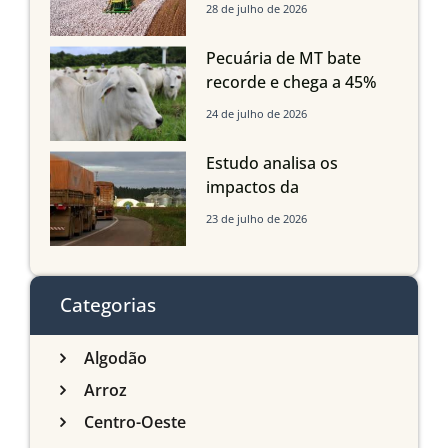
Mato Grosso, Mato
28 de julho de 2026
Grosso do Sul e
Maranhão
Pecuária de MT bate
recorde e chega a 45%
dos bovinos abatidos
24 de julho de 2026
com até 24 meses
Estudo analisa os
impactos da
infraestrutura logística
23 de julho de 2026
sobre a produção
agrícola de Mato Grosso
do Sul
Categorias
Algodão
Arroz
Centro-Oeste