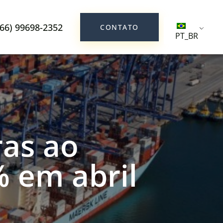
(66) 99698-2352
CONTATO
PT_BR
ras ao
 em abril