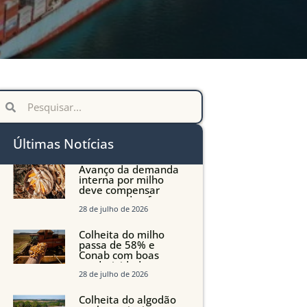
Últimas Notícias
Avanço da demanda
interna por milho
deve compensar
aumento da oferta
com safra recorde em
28 de julho de 2026
Mato Grosso, aponta
Imea
Colheita do milho
passa de 58% e
Conab com boas
produtividades em
Mato Grosso, mas
28 de julho de 2026
quedas em Tocantins,
Maranhão e Piauí
Colheita do algodão