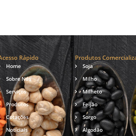
consecutivas
suínos com 110,7
mil toneladas
Acesso Rápido
Produtos Comercializ
Home
Soja
Sobre Nós
Milho
Serviços
Milheto
Produtos
Feijão
Cotações
Sorgo
Notíciais
Algodão