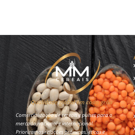
impostas por
exportações de
Trump
carnes no 1º
semestre de 2025
Qualidade global em cada grão
Comercialização de cereais e pulses para o
mercado nacional e internacional.
Priorizamos relações próximas, éticas e