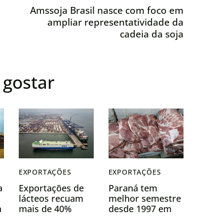
Amssoja Brasil nasce com foco em
ampliar representatividade da
cadeia da soja
gostar
EXPORTAÇÕES
EXPORTAÇÕES
a
Exportações de
Paraná tem
lácteos recuam
melhor semestre
a
mais de 40%
desde 1997 em
s
após três altas
exportações de