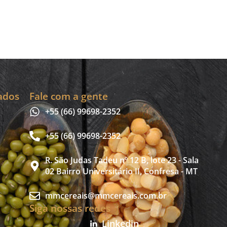
ados
Fale com a gente
+55 (66) 99698-2352
+55 (66) 99698-2352
R. São Judas Tadeu nº 12 B, lote 23 - Sala
02 Bairro Universitário II, Confresa - MT
mmcereais@mmcereais.com.br
Siga nossas redes
Linkedin