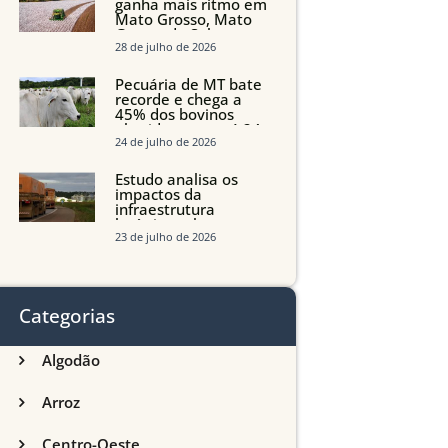
ganha mais ritmo em
Mato Grosso, Mato
Grosso do Sul e
Maranhão
28 de julho de 2026
Pecuária de MT bate
recorde e chega a
45% dos bovinos
abatidos com até 24
meses
24 de julho de 2026
Estudo analisa os
impactos da
infraestrutura
logística sobre a
produção agrícola de
23 de julho de 2026
Mato Grosso do Sul
Categorias
Algodão
Arroz
Centro-Oeste