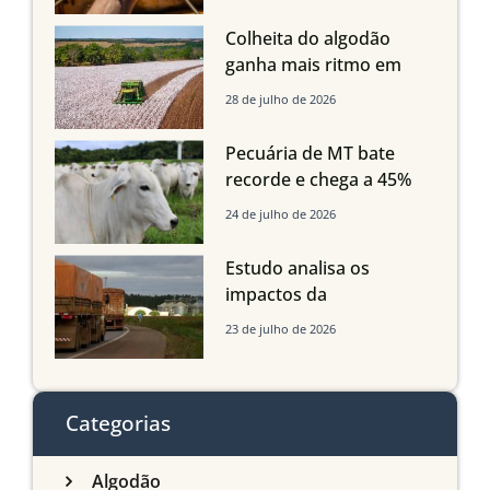
Mato Grosso, mas
quedas em Tocantins,
Colheita do algodão
Maranhão e Piauí
ganha mais ritmo em
Mato Grosso, Mato
28 de julho de 2026
Grosso do Sul e
Maranhão
Pecuária de MT bate
recorde e chega a 45%
dos bovinos abatidos
24 de julho de 2026
com até 24 meses
Estudo analisa os
impactos da
infraestrutura logística
23 de julho de 2026
sobre a produção
agrícola de Mato Grosso
do Sul
Categorias
Algodão