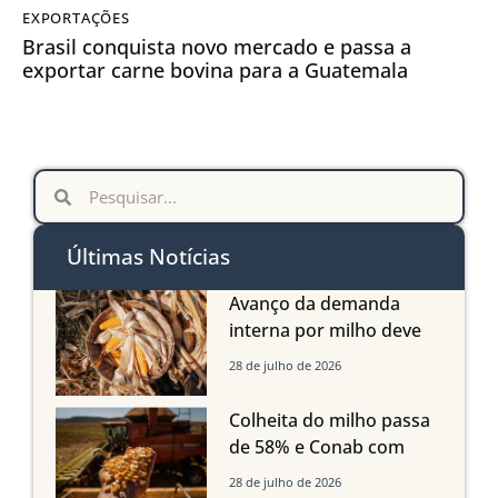
EXPORTAÇÕES
Brasil conquista novo mercado e passa a
exportar carne bovina para a Guatemala
Últimas Notícias
Avanço da demanda
interna por milho deve
compensar aumento da
28 de julho de 2026
oferta com safra recorde
em Mato Grosso, aponta
Colheita do milho passa
Imea
de 58% e Conab com
boas produtividades em
28 de julho de 2026