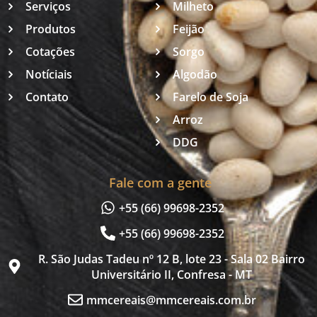
Serviços
Milheto
Produtos
Feijão
Cotações
Sorgo
Notíciais
Algodão
Contato
Farelo de Soja
Arroz
DDG
Fale com a gente
+55 (66) 99698-2352
+55 (66) 99698-2352
R. São Judas Tadeu nº 12 B, lote 23 - Sala 02 Bairro
Universitário II, Confresa - MT
mmcereais@mmcereais.com.br