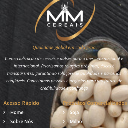
Qualidade global em cada grão
Comercialização de cereais e pulses para o mercado nacional e
internacional. Priorizamos relações próximas, éticas e
transparentes, garantindo soluções de qualidade e parcerias
confiáveis. Conectamos pessoas e negócios para um futuro de
credibilidade e confiança
Acesso Rápido
Produtos Comercializados
Home
Soja
Sobre Nós
Milho