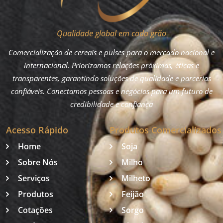
Qualidade global em cada grão
Comercialização de cereais e pulses para o mercado nacional e
internacional. Priorizamos relações próximas, éticas e
transparentes, garantindo soluções de qualidade e parcerias
confiáveis. Conectamos pessoas e negócios para um futuro de
credibilidade e confiança
Acesso Rápido
Produtos Comercializados
Home
Soja
Sobre Nós
Milho
Serviços
Milheto
Produtos
Feijão
Cotações
Sorgo