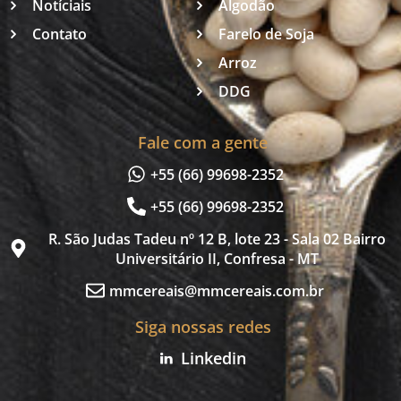
Notíciais
Algodão
Contato
Farelo de Soja
Arroz
DDG
Fale com a gente
+55 (66) 99698-2352
+55 (66) 99698-2352
R. São Judas Tadeu nº 12 B, lote 23 - Sala 02 Bairro
Universitário II, Confresa - MT
mmcereais@mmcereais.com.br
Siga nossas redes
Linkedin