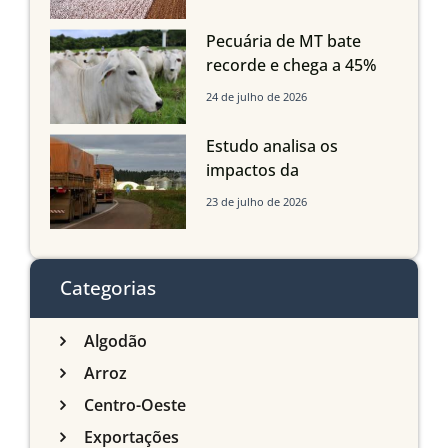
Grosso do Sul e
Maranhão
Pecuária de MT bate
recorde e chega a 45%
dos bovinos abatidos
24 de julho de 2026
com até 24 meses
Estudo analisa os
impactos da
infraestrutura logística
23 de julho de 2026
sobre a produção
agrícola de Mato Grosso
do Sul
Categorias
Algodão
Arroz
Centro-Oeste
Exportações