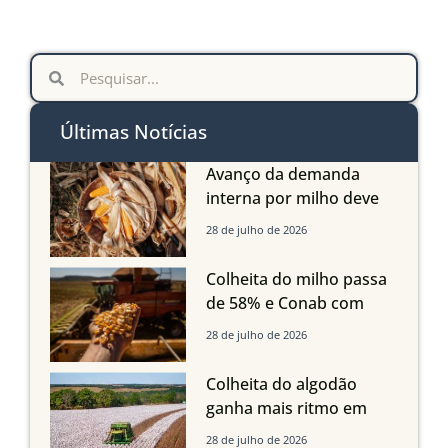
Últimas Notícias
Avanço da demanda
interna por milho deve
compensar aumento da
28 de julho de 2026
oferta com safra recorde
em Mato Grosso, aponta
Colheita do milho passa
Imea
de 58% e Conab com
boas produtividades em
28 de julho de 2026
Mato Grosso, mas
quedas em Tocantins,
Colheita do algodão
Maranhão e Piauí
ganha mais ritmo em
Mato Grosso, Mato
28 de julho de 2026