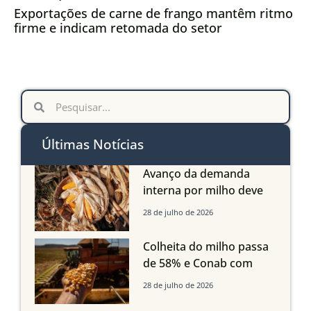
Exportações de carne de frango mantêm ritmo
firme e indicam retomada do setor
Últimas Notícias
Avanço da demanda
interna por milho deve
compensar aumento da
28 de julho de 2026
oferta com safra recorde
em Mato Grosso, aponta
Colheita do milho passa
Imea
de 58% e Conab com
boas produtividades em
28 de julho de 2026
Mato Grosso, mas