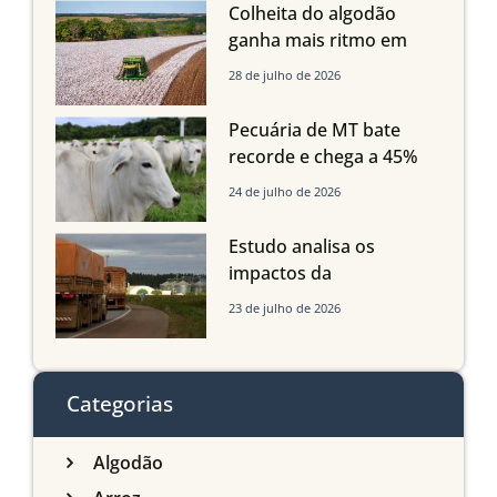
quedas em Tocantins,
Colheita do algodão
Maranhão e Piauí
ganha mais ritmo em
Mato Grosso, Mato
28 de julho de 2026
Grosso do Sul e
Maranhão
Pecuária de MT bate
recorde e chega a 45%
dos bovinos abatidos
24 de julho de 2026
com até 24 meses
Estudo analisa os
impactos da
infraestrutura logística
23 de julho de 2026
sobre a produção
agrícola de Mato Grosso
do Sul
Categorias
Algodão