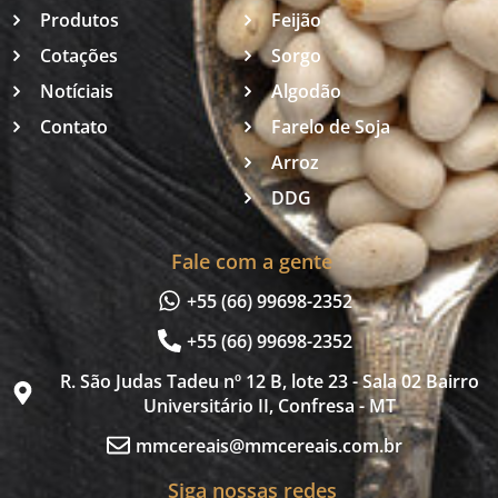
Produtos
Feijão
Cotações
Sorgo
Notíciais
Algodão
Contato
Farelo de Soja
Arroz
DDG
Fale com a gente
+55 (66) 99698-2352
+55 (66) 99698-2352
R. São Judas Tadeu nº 12 B, lote 23 - Sala 02 Bairro
Universitário II, Confresa - MT
mmcereais@mmcereais.com.br
Siga nossas redes