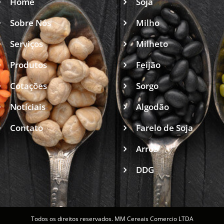
Home
Soja
Sobre Nós
Milho
Serviços
Milheto
Produtos
Feijão
Cotações
Sorgo
Notíciais
Algodão
Contato
Farelo de Soja
Arroz
DDG
Todos os direitos reservados. MM Cereais Comercio LTDA