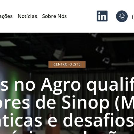
ações
Notícias
Sobre Nós
CENTRO-OESTE
s no Agro qualif
res de Sinop (
ticas e desafio