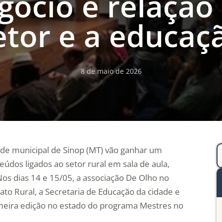
ócio e relação
etor e a educaç
8 de maio de 2026
ede municipal de Sinop (MT) vão ganhar um
teúdos ligados ao setor rural em sala de aula,
Nos dias 14 e 15/05, a associação De Olho no
ato Rural, a Secretaria de Educação da cidade e
meira edição no estado do programa Mestres no