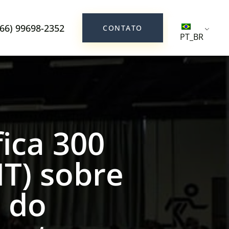
(66) 99698-2352
CONTATO
PT_BR
ica 300
MT) sobre
s do