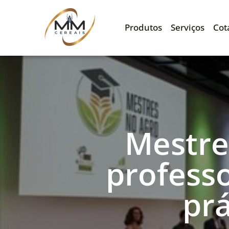
Produtos
Serviços
Cot
Mestre
professo
prá