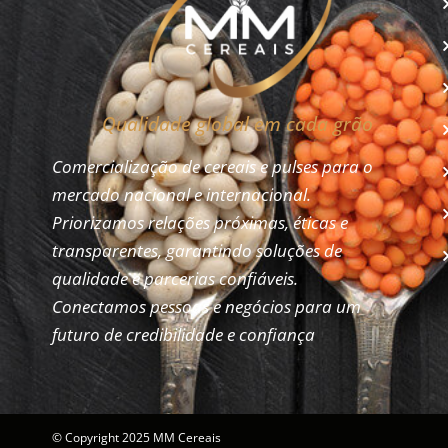
Qualidade global em cada grão
Comercialização de cereais e pulses para o
mercado nacional e internacional.
Priorizamos relações próximas, éticas e
transparentes, garantindo soluções de
qualidade e parcerias confiáveis.
Conectamos pessoas e negócios para um
futuro de credibilidade e confiança
© Copyright 2025 MM Cereais