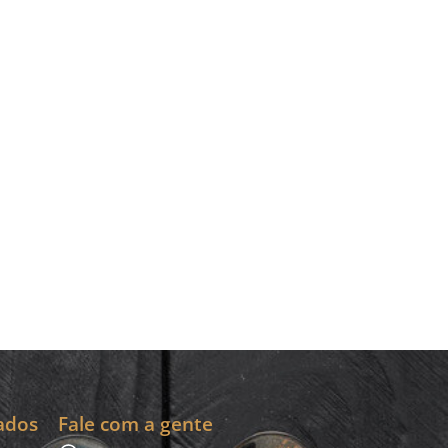
ados
Fale com a gente