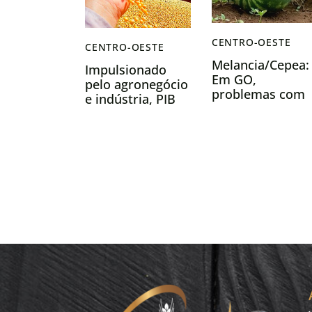
CENTRO-OESTE
CENTRO-OESTE
Melancia/Cepea:
Impulsionado
Em GO,
pelo agronegócio
problemas com
e indústria, PIB
virose persistem
de Goiás cresce
oferta recua e
4,8% em 2023 e
preços
supera média
aumentam
nacional