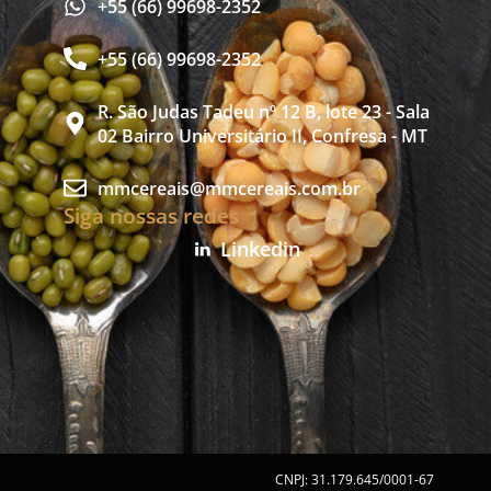
+55 (66) 99698-2352
+55 (66) 99698-2352
R. São Judas Tadeu nº 12 B, lote 23 - Sala
02 Bairro Universitário II, Confresa - MT
mmcereais@mmcereais.com.br
Siga nossas redes
Linkedin
CNPJ: 31.179.645/0001-67