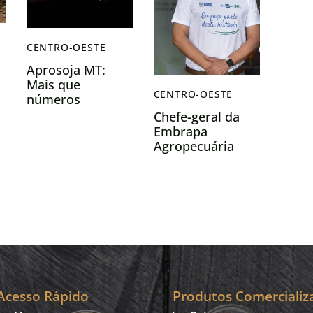
CENTRO-OESTE
Aprosoja MT:
Mais que
CENTRO-OESTE
números
,
bilionários, Plano
Chefe-geral da
Safra precisa
Embrapa
garantir crédito
Agropecuária
acessível ao
Oeste será
produtor
homenageado
pela Assembleia
Legislativa de MS
e pelo Crea-MS
Acesso Rápido
Produtos Comercializ