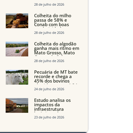
aumento da oferta
com safra recorde em
28 de julho de 2026
Mato Grosso, aponta
Imea
Colheita do milho
passa de 58% e
Conab com boas
produtividades em
Mato Grosso, mas
28 de julho de 2026
quedas em Tocantins,
Maranhão e Piauí
Colheita do algodão
ganha mais ritmo em
Mato Grosso, Mato
Grosso do Sul e
Maranhão
28 de julho de 2026
Pecuária de MT bate
recorde e chega a
45% dos bovinos
abatidos com até 24
meses
24 de julho de 2026
Estudo analisa os
impactos da
infraestrutura
logística sobre a
produção agrícola de
23 de julho de 2026
Mato Grosso do Sul