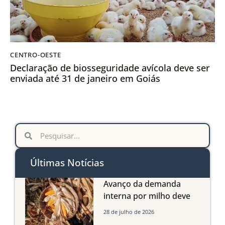
CENTRO-OESTE
Declaração de biosseguridade avícola deve ser
enviada até 31 de janeiro em Goiás
Últimas Notícias
Avanço da demanda
interna por milho deve
compensar aumento da
28 de julho de 2026
oferta com safra recorde