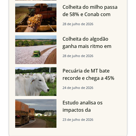
em Mato Grosso, aponta
Colheita do milho passa
Imea
de 58% e Conab com
boas produtividades em
28 de julho de 2026
Mato Grosso, mas
quedas em Tocantins,
Colheita do algodão
Maranhão e Piauí
ganha mais ritmo em
Mato Grosso, Mato
28 de julho de 2026
Grosso do Sul e
Maranhão
Pecuária de MT bate
recorde e chega a 45%
dos bovinos abatidos
24 de julho de 2026
com até 24 meses
Estudo analisa os
impactos da
infraestrutura logística
23 de julho de 2026
sobre a produção
agrícola de Mato Grosso