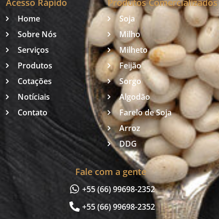
Acesso Rápido
Produtos Comercializados
Home
Soja
Sobre Nós
Milho
Serviços
Milheto
Produtos
Feijão
Cotações
Sorgo
Notíciais
Algodão
Contato
Farelo de Soja
Arroz
DDG
Fale com a gente
+55 (66) 99698-2352
+55 (66) 99698-2352