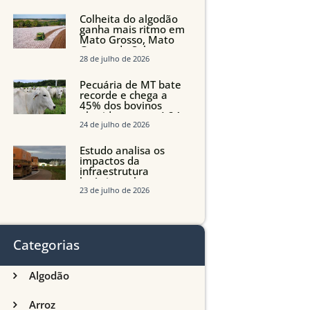
quedas em Tocantins,
Maranhão e Piauí
Colheita do algodão
ganha mais ritmo em
Mato Grosso, Mato
Grosso do Sul e
Maranhão
28 de julho de 2026
Pecuária de MT bate
recorde e chega a
45% dos bovinos
abatidos com até 24
meses
24 de julho de 2026
Estudo analisa os
impactos da
infraestrutura
logística sobre a
produção agrícola de
23 de julho de 2026
Mato Grosso do Sul
Categorias
Algodão
Arroz