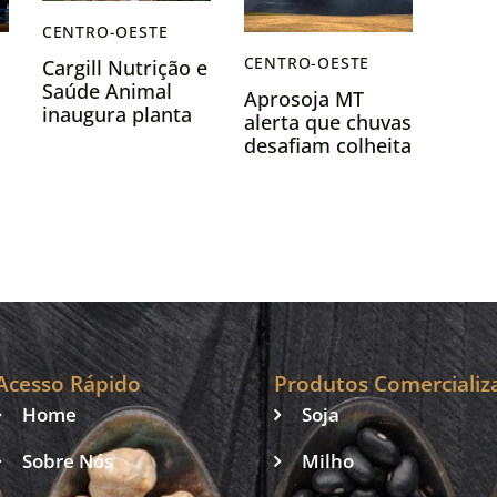
CENTRO-OESTE
CENTRO-OESTE
Cargill Nutrição e
Saúde Animal
Aprosoja MT
inaugura planta
alerta que chuvas
no Mato Grosso
desafiam colheita
e amplia
da soja e plantio
presença no
da safrinha de
maior polo de
milho em Mato
pecuária do país
o
Grosso
Acesso Rápido
Produtos Comercializ
Home
Soja
Sobre Nós
Milho