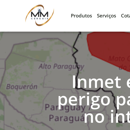
Produtos
Serviços
Cot
Inmet 
perigo 
no in