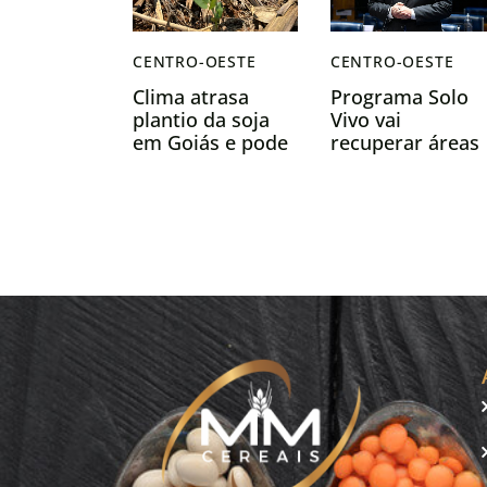
CENTRO-OESTE
CENTRO-OESTE
Clima atrasa
Programa Solo
plantio da soja
Vivo vai
em Goiás e pode
recuperar áreas
mudar perfil da
degradadas e
safra 2025/26
fortalecer a
agricultura
familiar em Mat
Grosso