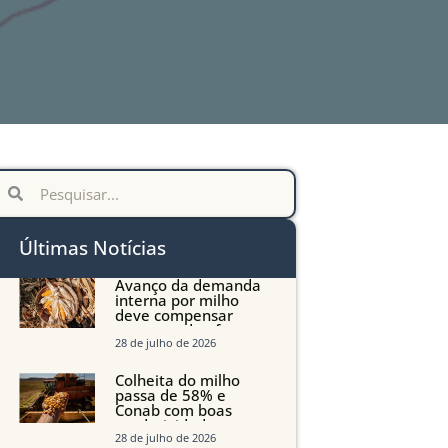
Últimas Notícias
Avanço da demanda
interna por milho
deve compensar
aumento da oferta
com safra recorde em
28 de julho de 2026
Mato Grosso, aponta
Imea
Colheita do milho
passa de 58% e
Conab com boas
produtividades em
Mato Grosso, mas
28 de julho de 2026