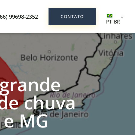
(66) 99698-2352
CONTATO
PT_BR
 grande
de chuva
S e MG