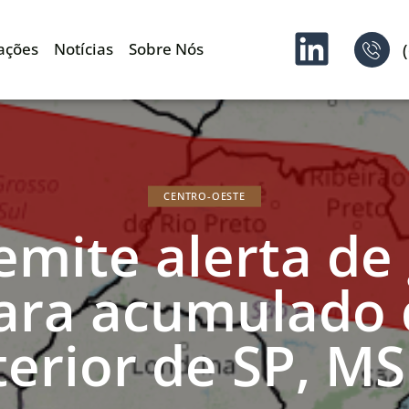
ações
Notícias
Sobre Nós
CENTRO-OESTE
emite alerta de
para acumulado 
terior de SP, M