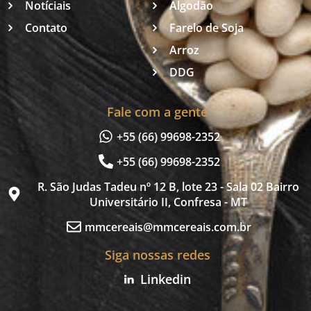
Notíciais
Algodão
Contato
Farelo de Soja
Arroz
DDG
Fale com a gente
+55 (66) 99698-2352
+55 (66) 99698-2352
R. São Judas Tadeu nº 12 B, lote 23 - Sala 02 Bairro
Universitário II, Confresa - MT
mmcereais@mmcereais.com.br
Siga nossas redes
Linkedin