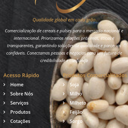
Qualidade global em cada grão
Comercialização de cereais e pulses para o mercado nacional e
internacional. Priorizamos relações próximas, éticas e
transparentes, garantindo soluções de qualidade e parcerias
confiáveis. Conectamos pessoas e negócios para um futuro de
credibilidade e confiança
Acesso Rápido
Produtos Comercializados
Home
Soja
Sobre Nós
Milho
Serviços
Milheto
Produtos
Feijão
Cotações
Sorgo