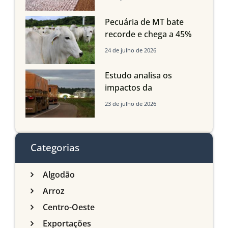
Grosso do Sul e
Maranhão
Pecuária de MT bate
recorde e chega a 45%
dos bovinos abatidos
24 de julho de 2026
com até 24 meses
Estudo analisa os
impactos da
infraestrutura logística
23 de julho de 2026
sobre a produção
agrícola de Mato Grosso
do Sul
Categorias
Algodão
Arroz
Centro-Oeste
Exportações