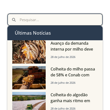
Últimas Notícias
Avanço da demanda
interna por milho deve
compensar aumento da
28 de julho de 2026
oferta com safra recorde
em Mato Grosso, aponta
Colheita do milho passa
Imea
de 58% e Conab com
boas produtividades em
28 de julho de 2026
Mato Grosso, mas
quedas em Tocantins,
Colheita do algodão
Maranhão e Piauí
ganha mais ritmo em
Mato Grosso, Mato
28 de julho de 2026