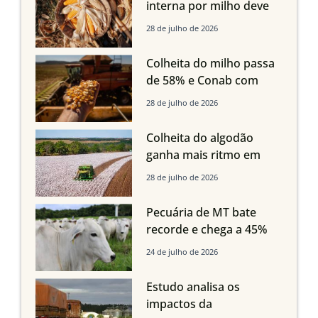
interna por milho deve
compensar aumento da
28 de julho de 2026
oferta com safra recorde
em Mato Grosso, aponta
Colheita do milho passa
Imea
de 58% e Conab com
boas produtividades em
28 de julho de 2026
Mato Grosso, mas
quedas em Tocantins,
Colheita do algodão
Maranhão e Piauí
ganha mais ritmo em
Mato Grosso, Mato
28 de julho de 2026
Grosso do Sul e
Maranhão
Pecuária de MT bate
recorde e chega a 45%
dos bovinos abatidos
24 de julho de 2026
com até 24 meses
Estudo analisa os
impactos da