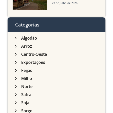
infraestrutura logística
23 de julho de 2026
sobre a produção
agrícola de Mato Grosso
do Sul
Categorias
Algodão
Arroz
Centro-Oeste
Exportações
Feijão
Milho
Norte
Safra
Soja
Sorgo