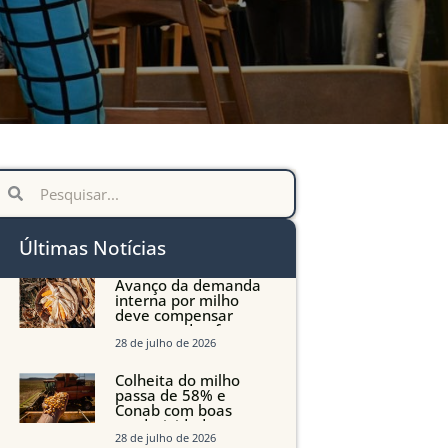
Últimas Notícias
Avanço da demanda
interna por milho
deve compensar
aumento da oferta
com safra recorde em
28 de julho de 2026
Mato Grosso, aponta
Imea
Colheita do milho
passa de 58% e
Conab com boas
produtividades em
Mato Grosso, mas
28 de julho de 2026