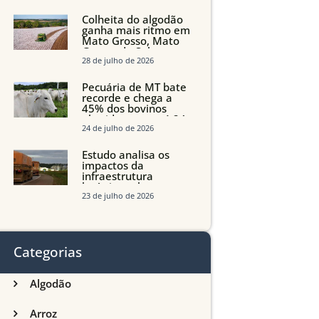
quedas em Tocantins,
Maranhão e Piauí
Colheita do algodão
ganha mais ritmo em
Mato Grosso, Mato
Grosso do Sul e
Maranhão
28 de julho de 2026
Pecuária de MT bate
recorde e chega a
45% dos bovinos
abatidos com até 24
meses
24 de julho de 2026
Estudo analisa os
impactos da
infraestrutura
logística sobre a
produção agrícola de
23 de julho de 2026
Mato Grosso do Sul
Categorias
Algodão
Arroz