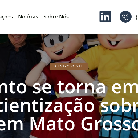
ações
Notícias
Sobre Nós
CENTRO-OESTE
nto se torna e
ientização sob
em Mato Gross