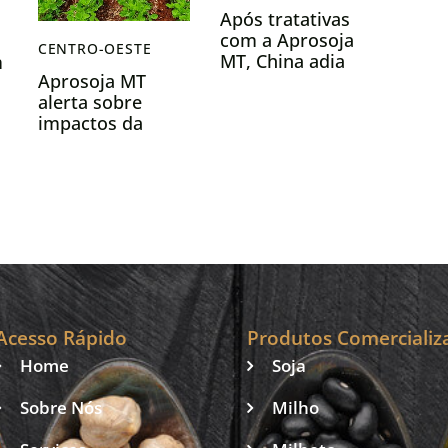
Após tratativas
com a Aprosoja
CENTRO-OESTE
MT, China adia
m
Aprosoja MT
lançamento de
alerta sobre
Diretrizes para
impactos da
Cadeias
moratória da
Sustentáveis da
soja para
Soja Brasil-China
produtores e
municípios
Acesso Rápido
Produtos Comercializ
Home
Soja
Sobre Nós
Milho