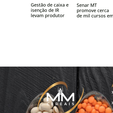
Gestão de caixa e
Senar MT
isenção de IR
promove cerca
levam produtor
de mil cursos e
de MT ao
todo estado no
mercado
mês de fevereiro
financeiro