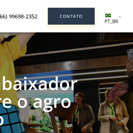
(66) 99698-2352
CONTATO
PT_BR
mbaixador
re o agro
o