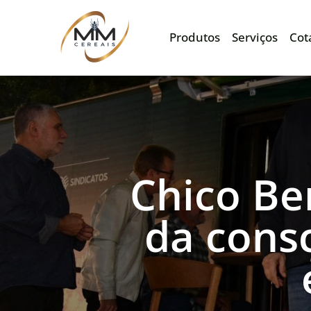
Produtos
Serviços
Cot
Chico Be
da consc