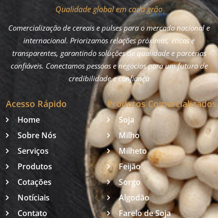
Qualidade global em cada grão
Comercialização de cereais e pulses para o mercado nacional e
internacional. Priorizamos relações próximas, éticas e
transparentes, garantindo soluções de qualidade e parcerias
confiáveis. Conectamos pessoas e negócios para um futuro de
credibilidade e confiança
Acesso Rápido
Produtos Comercializados
Home
Soja
Sobre Nós
Milho
Serviços
Milheto
Produtos
Feijão
Cotações
Sorgo
Notíciais
Algodão
Contato
Farelo de Soja