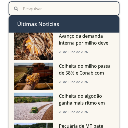
Últimas Notícias
Avanço da demanda
interna por milho deve
compensar aumento da
28 de julho de 2026
oferta com safra recorde
em Mato Grosso, aponta
Colheita do milho passa
Imea
de 58% e Conab com
boas produtividades em
28 de julho de 2026
Mato Grosso, mas
quedas em Tocantins,
Colheita do algodão
Maranhão e Piauí
ganha mais ritmo em
Mato Grosso, Mato
28 de julho de 2026
Grosso do Sul e
Maranhão
Pecuária de MT bate