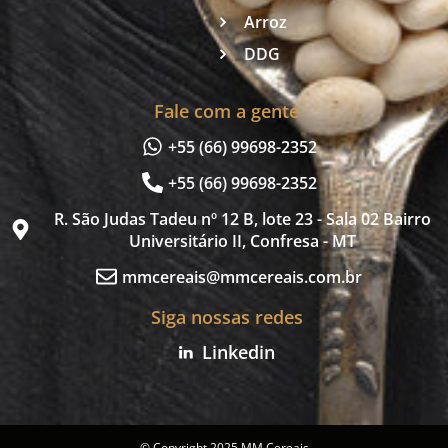
Arroz
DDG
Fale com a gente
+55 (66) 99698-2352
+55 (66) 99698-2352
R. São Judas Tadeu nº 12 B, lote 23 - Sala 02 Bairro
Universitário II, Confresa - MT
mmcereais@mmcereais.com.br
Siga nossas redes
Linkedin
© Copyright 2025 MM Cereais