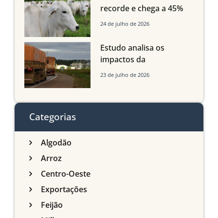
recorde e chega a 45%
dos bovinos abatidos
24 de julho de 2026
com até 24 meses
Estudo analisa os
impactos da
infraestrutura logística
23 de julho de 2026
sobre a produção
agrícola de Mato Grosso
do Sul
Categorias
Algodão
Arroz
Centro-Oeste
Exportações
Feijão